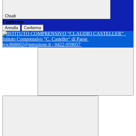
Chiudi
Conferma
Annulla
Conferma
Istituto Comprensivo "C. Casteller" di Paese
tvic868002@istruzione.it - 0422-959057