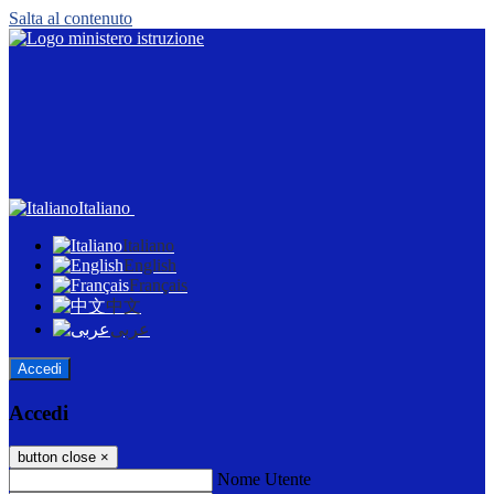
Salta al contenuto
Italiano
Italiano
English
Français
中文
عربى
Accedi
Accedi
button close
×
Nome Utente