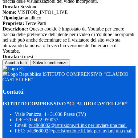
traccia delle visualizzazioni dei video incorporati.
Durata:
Sessione
Nome:
VISITOR_INFO1_LIVE
Tipologia:
analitico
Proprieta:
Terze Parti
Descrizione:
Questo cookie è impostato da Youtube per tenere
traccia delle preferenze dell'utente per i video di Youtube incorporati
nei siti; può anche determinare se il visitatore del sito web sta
utilizzando la nuova o la vecchia versione dell'interfaccia di
Youtube.
Durata:
6 mesi
Accetta tutti
Salva le preferenze
ISTITUTO COMPRENSIVO “CLAUDIO
CASTELLER”
Contatti
ISTITUTO COMPRENSIVO “CLAUDIO CASTELLER”
Viale Panizza, 4 - 31038 Paese (TV)
Tel:
+39.0422.959057
Email:
tvic868002@istruzione.it
Link per inviare una mail
PEC:
tvic868002@pec.istruzione.it
Link per inviare una mail