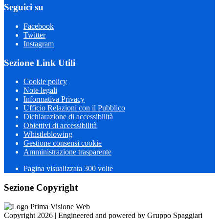
Seguici su
Facebook
Twitter
Instagram
Sezione Link Utili
Cookie policy
Note legali
Informativa Privacy
Ufficio Relazioni con il Pubblico
Dichiarazione di accessibilità
Obiettivi di accessibilità
Whistleblowing
Gestione consensi cookie
Amministrazione trasparente
Pagina visualizzata
300
volte
Sezione Copyright
Copyright 2026 | Engineered and powered by Gruppo Spaggiari