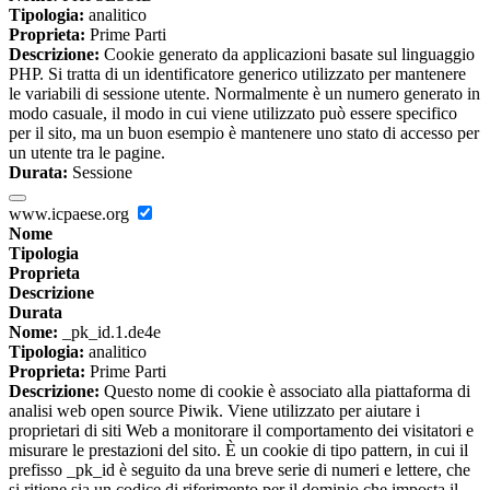
Tipologia:
analitico
Proprieta:
Prime Parti
Descrizione:
Cookie generato da applicazioni basate sul linguaggio
PHP. Si tratta di un identificatore generico utilizzato per mantenere
le variabili di sessione utente. Normalmente è un numero generato in
modo casuale, il modo in cui viene utilizzato può essere specifico
per il sito, ma un buon esempio è mantenere uno stato di accesso per
un utente tra le pagine.
Durata:
Sessione
www.icpaese.org
Nome
Tipologia
Proprieta
Descrizione
Durata
Nome:
_pk_id.1.de4e
Tipologia:
analitico
Proprieta:
Prime Parti
Descrizione:
Questo nome di cookie è associato alla piattaforma di
analisi web open source Piwik. Viene utilizzato per aiutare i
proprietari di siti Web a monitorare il comportamento dei visitatori e
misurare le prestazioni del sito. È un cookie di tipo pattern, in cui il
prefisso _pk_id è seguito da una breve serie di numeri e lettere, che
si ritiene sia un codice di riferimento per il dominio che imposta il