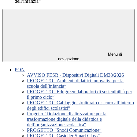
dell’infanzia“
Menu di
navigazione
PON
AVVISO FESR - Dispositivi Digitali DM38/2026
PROGETTO “Ambienti didattici innovativi per la
scuola dell’infanzia“
PROGETTO “Edugreen: laboratori di sostenibilità per
il primo ciclo“
PROGETTO “Cablaggio strutturato e sicuro all’interno
degli edifici scolastici”
Progetto "Dotazione di attrezzature per la
trasformazione digitale della didattica e
dell’organizzazione scolastica“
PROGETTO “Snodi Comunicazione”
PROGETTO “Casteller Smart Class”