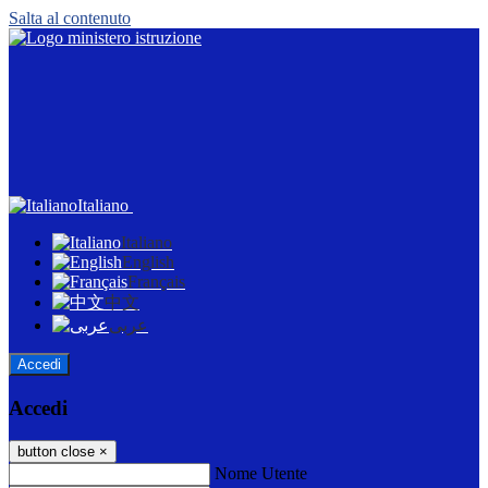
Salta al contenuto
Italiano
Italiano
English
Français
中文
عربى
Accedi
Accedi
button close
×
Nome Utente