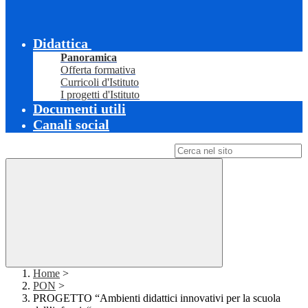
Didattica
Panoramica
Offerta formativa
Curricoli d'Istituto
I progetti d'Istituto
Documenti utili
Canali social
Campo di ricerca per le pagine del sito
Home
>
PON
>
PROGETTO “Ambienti didattici innovativi per la scuola