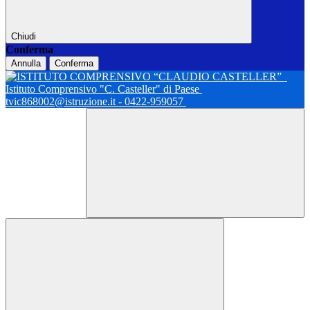
Chiudi
Conferma
Annulla
Conferma
Istituto Comprensivo "C. Casteller" di Paese
tvic868002@istruzione.it - 0422-959057