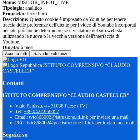
Nome:
VISITOR_INFO1_LIVE
Tipologia:
analitico
Proprieta:
Terze Parti
Descrizione:
Questo cookie è impostato da Youtube per tenere
traccia delle preferenze dell'utente per i video di Youtube incorporati
nei siti; può anche determinare se il visitatore del sito web sta
utilizzando la nuova o la vecchia versione dell'interfaccia di
Youtube.
Durata:
6 mesi
Accetta tutti
Salva le preferenze
ISTITUTO COMPRENSIVO “CLAUDIO
CASTELLER”
Contatti
ISTITUTO COMPRENSIVO “CLAUDIO CASTELLER”
Viale Panizza, 4 - 31038 Paese (TV)
Tel:
+39.0422.959057
Email:
tvic868002@istruzione.it
Link per inviare una mail
PEC:
tvic868002@pec.istruzione.it
Link per inviare una mail
Seguici su