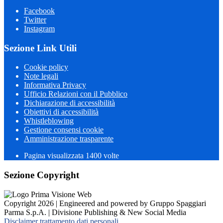
Facebook
Twitter
Instagram
Sezione Link Utili
Cookie policy
Note legali
Informativa Privacy
Ufficio Relazioni con il Pubblico
Dichiarazione di accessibilità
Obiettivi di accessibilità
Whistleblowing
Gestione consensi cookie
Amministrazione trasparente
Pagina visualizzata
1400
volte
Sezione Copyright
Copyright 2026 | Engineered and powered by Gruppo Spaggiari
Parma S.p.A. | Divisione Publishing & New Social Media
Disclaimer trattamento dati personali