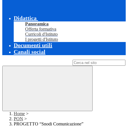
Didattica
Panoramica
Offerta formativa
Curricoli d'Istituto
I progetti d'Istituto
Documenti utili
Canali social
Campo di ricerca per le pagine del sito
Home
>
PON
>
PROGETTO “Snodi Comunicazione”