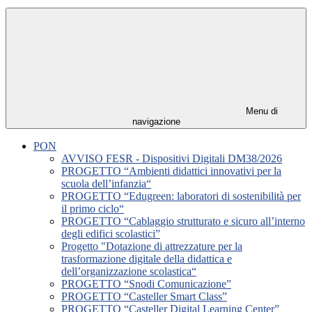
Menu di
navigazione
PON
AVVISO FESR - Dispositivi Digitali DM38/2026
PROGETTO “Ambienti didattici innovativi per la
scuola dell’infanzia“
PROGETTO “Edugreen: laboratori di sostenibilità per
il primo ciclo“
PROGETTO “Cablaggio strutturato e sicuro all’interno
degli edifici scolastici”
Progetto "Dotazione di attrezzature per la
trasformazione digitale della didattica e
dell’organizzazione scolastica“
PROGETTO “Snodi Comunicazione”
PROGETTO “Casteller Smart Class”
PROGETTO “Casteller Digital Learning Center”