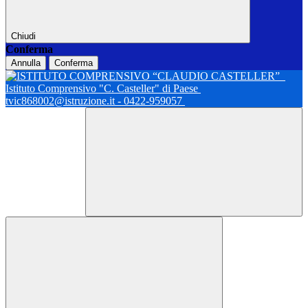
Chiudi
Conferma
Annulla
Conferma
Istituto Comprensivo "C. Casteller" di Paese
tvic868002@istruzione.it - 0422-959057