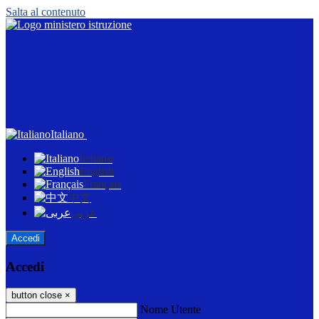
Salta al contenuto
Italiano
Italiano
English
Français
中文
عربى
Accedi
Accedi
button close
×
Nome Utente