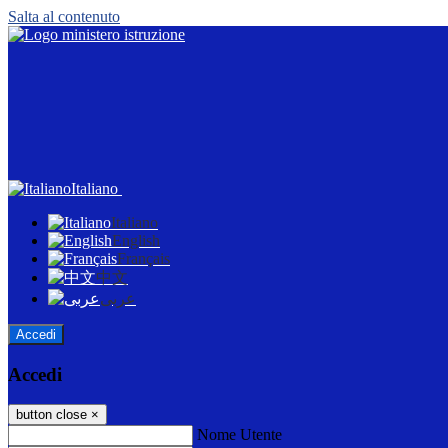
Salta al contenuto
Italiano
Italiano
English
Français
中文
عربى
Accedi
Accedi
button close
×
Nome Utente