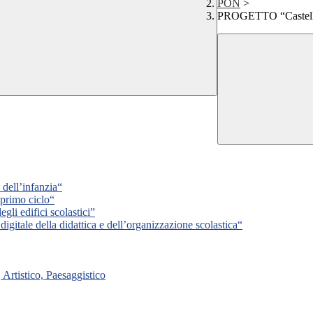
PON
>
PROGETTO “Casteller
dell’infanzia“
primo ciclo“
li edifici scolastici”
igitale della didattica e dell’organizzazione scolastica“
Artistico, Paesaggistico