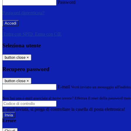
Password
Password dimenticata?
-
Entra con SPID
Entra con CIE
Seleziona utente
button close
×
Recupero password
button close
×
E-mail
Verrà inviato un messaggio all'indirizz
Non hai una e-mail associata al nome utente? Effettua il reset della password tram
E-mail inviata, si prega di controllare la casella di posta elettronica!
Errore