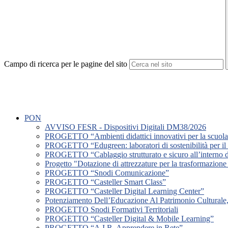
Campo di ricerca per le pagine del sito
PON
AVVISO FESR - Dispositivi Digitali DM38/2026
PROGETTO “Ambienti didattici innovativi per la scuola 
PROGETTO “Edugreen: laboratori di sostenibilità per il 
PROGETTO “Cablaggio strutturato e sicuro all’interno deg
Progetto "Dotazione di attrezzature per la trasformazione d
PROGETTO “Snodi Comunicazione”
PROGETTO “Casteller Smart Class”
PROGETTO “Casteller Digital Learning Center”
Potenziamento Dell’Educazione Al Patrimonio Culturale, 
PROGETTO Snodi Formativi Territoriali
PROGETTO “Casteller Digital & Mobile Learning”
PROGETTO “A.I.R. Apprendere in Rete”