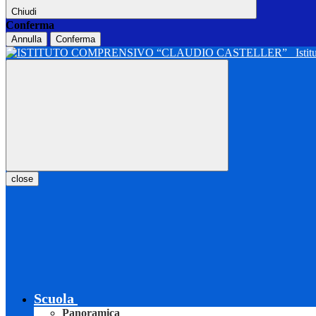
Chiudi
Conferma
Annulla
Conferma
Isti
close
Scuola
Panoramica