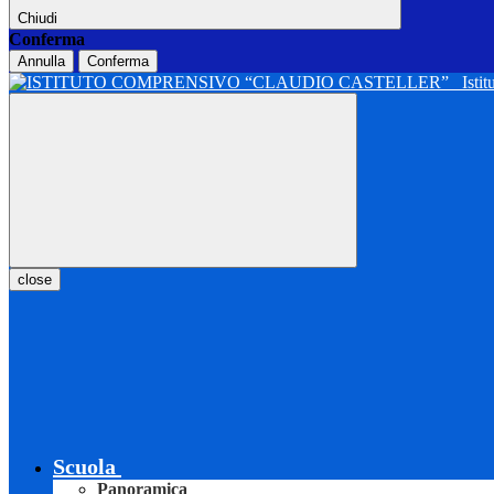
Chiudi
Conferma
Annulla
Conferma
Isti
close
Scuola
Panoramica