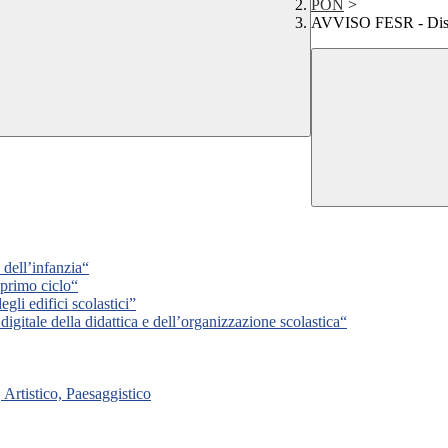
PON
>
AVVISO FESR - Dispo
dell’infanzia“
primo ciclo“
li edifici scolastici”
igitale della didattica e dell’organizzazione scolastica“
Artistico, Paesaggistico