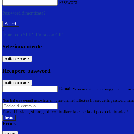
Password
Password dimenticata?
-
Entra con SPID
Entra con CIE
Seleziona utente
button close
×
Recupero password
button close
×
E-mail
Verrà inviato un messaggio all'indirizz
Non hai una e-mail associata al nome utente? Effettua il reset della password tram
E-mail inviata, si prega di controllare la casella di posta elettronica!
Errore