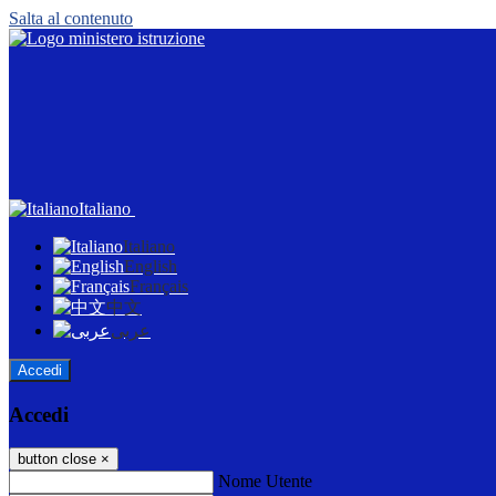
Salta al contenuto
Italiano
Italiano
English
Français
中文
عربى
Accedi
Accedi
button close
×
Nome Utente