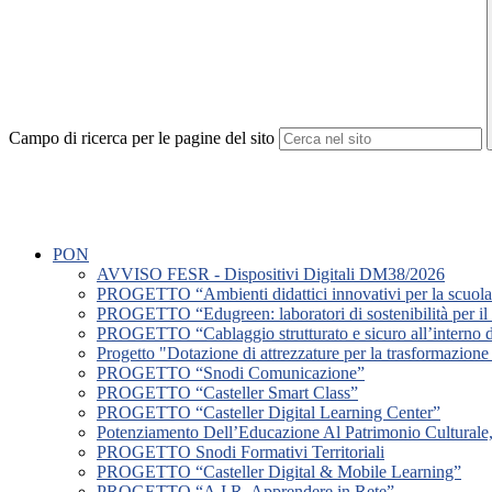
Campo di ricerca per le pagine del sito
PON
AVVISO FESR - Dispositivi Digitali DM38/2026
PROGETTO “Ambienti didattici innovativi per la scuola 
PROGETTO “Edugreen: laboratori di sostenibilità per il 
PROGETTO “Cablaggio strutturato e sicuro all’interno deg
Progetto "Dotazione di attrezzature per la trasformazione d
PROGETTO “Snodi Comunicazione”
PROGETTO “Casteller Smart Class”
PROGETTO “Casteller Digital Learning Center”
Potenziamento Dell’Educazione Al Patrimonio Culturale, 
PROGETTO Snodi Formativi Territoriali
PROGETTO “Casteller Digital & Mobile Learning”
PROGETTO “A.I.R. Apprendere in Rete”