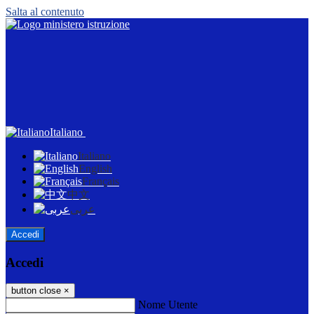
Salta al contenuto
Italiano
Italiano
English
Français
中文
عربى
Accedi
Accedi
button close
×
Nome Utente