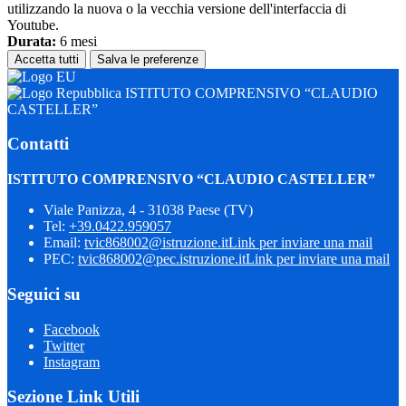
utilizzando la nuova o la vecchia versione dell'interfaccia di
Youtube.
Durata:
6 mesi
Accetta tutti
Salva le preferenze
ISTITUTO COMPRENSIVO “CLAUDIO
CASTELLER”
Contatti
ISTITUTO COMPRENSIVO “CLAUDIO CASTELLER”
Viale Panizza, 4 - 31038 Paese (TV)
Tel:
+39.0422.959057
Email:
tvic868002@istruzione.it
Link per inviare una mail
PEC:
tvic868002@pec.istruzione.it
Link per inviare una mail
Seguici su
Facebook
Twitter
Instagram
Sezione Link Utili