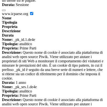
un utente tra le pagine.
Durata:
Sessione
www.icpaese.org
Nome
Tipologia
Proprieta
Descrizione
Durata
Nome:
_pk_id.1.de4e
Tipologia:
analitico
Proprieta:
Prime Parti
Descrizione:
Questo nome di cookie è associato alla piattaforma di
analisi web open source Piwik. Viene utilizzato per aiutare i
proprietari di siti Web a monitorare il comportamento dei visitatori e
misurare le prestazioni del sito. È un cookie di tipo pattern, in cui il
prefisso _pk_id è seguito da una breve serie di numeri e lettere, che
si ritiene sia un codice di riferimento per il dominio che imposta il
cookie.
Durata:
1 anno
Nome:
_pk_ses.1.de4e
Tipologia:
analitico
Proprieta:
Prime Parti
Descrizione:
Questo nome di cookie è associato alla piattaforma di
analisi web open source Piwik. Viene utilizzato per aiutare i