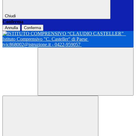
Chiudi
Conferma
Annulla
Conferma
Istituto Comprensivo "C. Casteller" di Paese
tvic868002@istruzione.it - 0422-959057