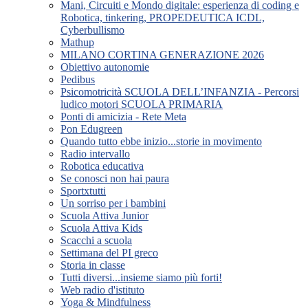
Mani, Circuiti e Mondo digitale: esperienza di coding e
Robotica, tinkering, PROPEDEUTICA ICDL,
Cyberbullismo
Mathup
MILANO CORTINA GENERAZIONE 2026
Obiettivo autonomie
Pedibus
Psicomotricità SCUOLA DELL’INFANZIA - Percorsi
ludico motori SCUOLA PRIMARIA
Ponti di amicizia - Rete Meta
Pon Edugreen
Quando tutto ebbe inizio...storie in movimento
Radio intervallo
Robotica educativa
Se conosci non hai paura
Sportxtutti
Un sorriso per i bambini
Scuola Attiva Junior
Scuola Attiva Kids
Scacchi a scuola
Settimana del PI greco
Storia in classe
Tutti diversi...insieme siamo più forti!
Web radio d'istituto
Yoga & Mindfulness