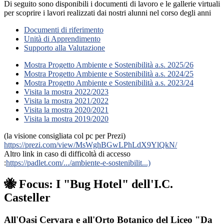
Di seguito sono disponibili i documenti di lavoro e le gallerie virtuali
per scoprire i lavori realizzati dai nostri alunni nel corso degli anni
Documenti di riferimento
Unità di Apprendimento
Supporto alla Valutazione
Mostra Progetto Ambiente e Sostenibilità a.s. 2025/26
Mostra Progetto Ambiente e Sostenibilità a.s. 2024/25
Mostra Progetto Ambiente e Sostenibilità a.s. 2023/24
Visita la mostra 2022/2023
Visita la mostra 2021/2022
Visita la mostra 2020/2021
Visita la mostra 2019/2020
(la visione consigliata col pc per Prezi)
https://prezi.com/view/MsWghBGwLPhLdX9YlQkN/
Altro link in caso di difficoltà di accesso
:
https://padlet.com/.../ambiente-e-sostenibilit...)
🐝 Focus: I "Bug Hotel" dell'I.C.
Casteller
All'Oasi Cervara e all'Orto Botanico del Liceo "Da