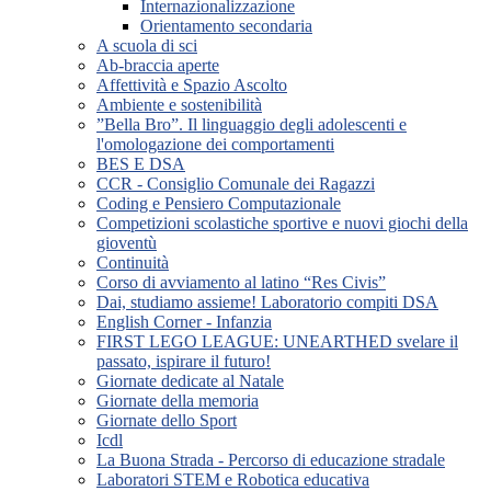
Internazionalizzazione
Orientamento secondaria
A scuola di sci
Ab-braccia aperte
Affettività e Spazio Ascolto
Ambiente e sostenibilità
”Bella Bro”. Il linguaggio degli adolescenti e
l'omologazione dei comportamenti
BES E DSA
CCR - Consiglio Comunale dei Ragazzi
Coding e Pensiero Computazionale
Competizioni scolastiche sportive e nuovi giochi della
gioventù
Continuità
Corso di avviamento al latino “Res Civis”
Dai, studiamo assieme! Laboratorio compiti DSA
English Corner - Infanzia
FIRST LEGO LEAGUE: UNEARTHED svelare il
passato, ispirare il futuro!
Giornate dedicate al Natale
Giornate della memoria
Giornate dello Sport
Icdl
La Buona Strada - Percorso di educazione stradale
Laboratori STEM e Robotica educativa