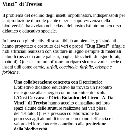
Vinci" di Treviso
Il problema del declino degli insetti impollinatori, indispensabili per
la riproduzione di molte piante e per la sopravvivenza della
biodiversità, ha avviato nelle classi del nostro Istituto un percorso
didattico e educativo speciale.
In linea con gli obiettivi di sostenibilità ambientale, gli studenti
hanno progettato e costruito dei veri e propri
"Bug Hotel"
: rifugi e
nidi artificiali realizzati con strutture in legno riempite di materiali
naturali (pezzi di canne palustri, paglia, blocchetti di legno forati,
mattoni). Queste strutture offrono un riparo sicuro a varie specie di
insetti utili come
osmie, sirfidi, coccinelle, farfalle, crisope e
forbicine
.
Una collaborazione concreta con il territorio:
L'obiettivo didattico-educativo ha trovato un riscontro
reale grazie alla sinergia con importanti enti locali.
L’
Oasi Cervara
e l’
Orto Botanico del Liceo "A. Da
Vinci" di Treviso
hanno accolto e installato nei loro
spazi alcune delle strutture realizzate nei vari plessi
dell’Istituto. Questa preziosa collaborazione ha
permesso agli alunni di toccare con mano l'efficacia e il
valore del loro concreto contributo alla
protezione
della biodiversità
.