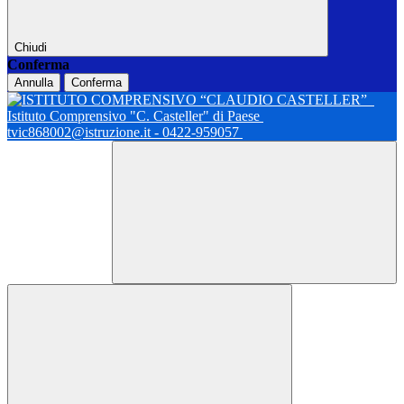
Chiudi
Conferma
Annulla
Conferma
Istituto Comprensivo "C. Casteller" di Paese
tvic868002@istruzione.it - 0422-959057