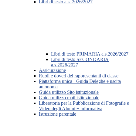
Libri di testo a.s. 2026/2027
Libri di testo PRIMARIA a.s.2026/2027
Libri di testo SECONDARIA
a.s.2026/2027
Assicurazione
Ruoli e doveri dei rappresentanti di classe
Piattaforma unica - Guida Deleghe e uscita
autonoma
Guida utilizzo Sito istituzionale
Guida utilizzo mail istituzionale
Liberatoria per la Pubblicazione di Fotografie e
Video degli Alunni + informativa
Istruzione parentale