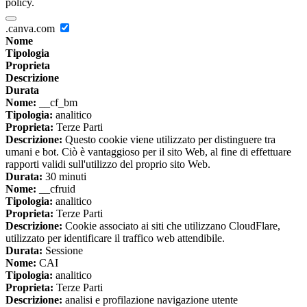
policy.
.canva.com
Nome
Tipologia
Proprieta
Descrizione
Durata
Nome:
__cf_bm
Tipologia:
analitico
Proprieta:
Terze Parti
Descrizione:
Questo cookie viene utilizzato per distinguere tra
umani e bot. Ciò è vantaggioso per il sito Web, al fine di effettuare
rapporti validi sull'utilizzo del proprio sito Web.
Durata:
30 minuti
Nome:
__cfruid
Tipologia:
analitico
Proprieta:
Terze Parti
Descrizione:
Cookie associato ai siti che utilizzano CloudFlare,
utilizzato per identificare il traffico web attendibile.
Durata:
Sessione
Nome:
CAI
Tipologia:
analitico
Proprieta:
Terze Parti
Descrizione:
analisi e profilazione navigazione utente