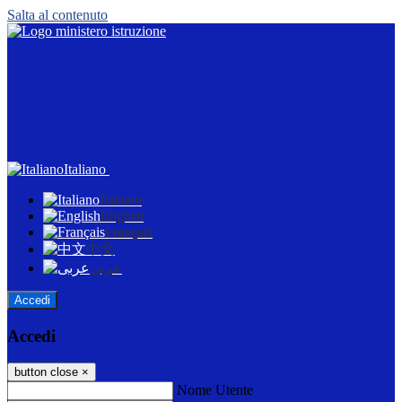
Salta al contenuto
Italiano
Italiano
English
Français
中文
عربى
Accedi
Accedi
button close
×
Nome Utente