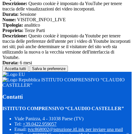
Descrizione:
Questo cookie è impostato da YouTube per tenere
traccia delle visualizzazioni dei video incorporati.
Durata:
Sessione
Nome:
VISITOR_INFO1_LIVE
Tipologia:
analitico
Proprieta:
Terze Parti
Descrizione:
Questo cookie è impostato da Youtube per tenere
traccia delle preferenze dell'utente per i video di Youtube incorporati
nei siti; può anche determinare se il visitatore del sito web sta
utilizzando la nuova o la vecchia versione dell'interfaccia di
Youtube.
Durata:
6 mesi
Accetta tutti
Salva le preferenze
ISTITUTO COMPRENSIVO “CLAUDIO
CASTELLER”
Contatti
ISTITUTO COMPRENSIVO “CLAUDIO CASTELLER”
Viale Panizza, 4 - 31038 Paese (TV)
Tel:
+39.0422.959057
Email:
tvic868002@istruzione.it
Link per inviare una mail