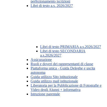
perfezionamento iscrizioni
Libri di testo a.s. 2026/2027
Libri di testo PRIMARIA a.s.2026/2027
Libri di testo SECONDARIA
a.s.2026/2027
Assicurazione
Ruoli e doveri dei rappresentanti di classe
Piattaforma unica - Guida Deleghe e uscita
autonoma
Guida utilizzo Sito istituzionale
Guida utilizzo mail istituzionale
Liberatoria per la Pubblicazione di Fotografie e
Video degli Alunni + informativa
Istruzione parentale