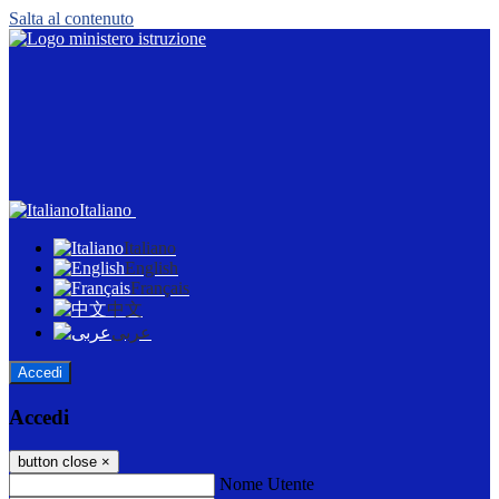
Salta al contenuto
Italiano
Italiano
English
Français
中文
عربى
Accedi
Accedi
button close
×
Nome Utente