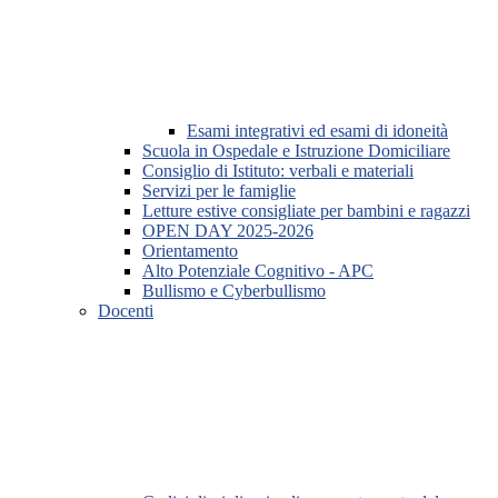
Esami integrativi ed esami di idoneità
Scuola in Ospedale e Istruzione Domiciliare
Consiglio di Istituto: verbali e materiali
Servizi per le famiglie
Letture estive consigliate per bambini e ragazzi
OPEN DAY 2025-2026
Orientamento
Alto Potenziale Cognitivo - APC
Bullismo e Cyberbullismo
Docenti