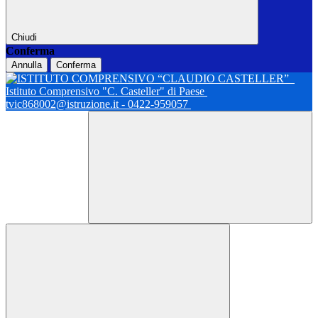
Chiudi
Conferma
Annulla
Conferma
Istituto Comprensivo "C. Casteller" di Paese
tvic868002@istruzione.it - 0422-959057