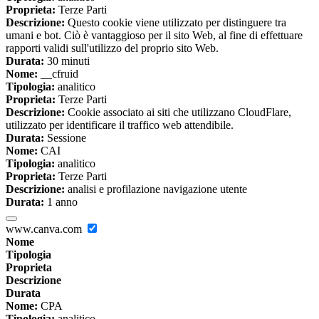
Proprieta:
Terze Parti
Descrizione:
Questo cookie viene utilizzato per distinguere tra
umani e bot. Ciò è vantaggioso per il sito Web, al fine di effettuare
rapporti validi sull'utilizzo del proprio sito Web.
Durata:
30 minuti
Nome:
__cfruid
Tipologia:
analitico
Proprieta:
Terze Parti
Descrizione:
Cookie associato ai siti che utilizzano CloudFlare,
utilizzato per identificare il traffico web attendibile.
Durata:
Sessione
Nome:
CAI
Tipologia:
analitico
Proprieta:
Terze Parti
Descrizione:
analisi e profilazione navigazione utente
Durata:
1 anno
www.canva.com
Nome
Tipologia
Proprieta
Descrizione
Durata
Nome:
CPA
Tipologia:
analitico