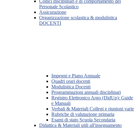
Codici disciplinari e di comportamento del
Personale Scolastico
Assicurazione
Organizzazione scolastica & modulistica
DOCENTI
Impegni e Piano Annuale
Quadri orari docenti
Modulistica Docenti
Programmazioni annuali disciplinari
Registro Elettronico Argo (DidUp): Guide
e Manuali
Verbali & Materiali Collegi e riunioni varie
Rubriche di valutazione primaria
Esami di stato Scuola Secondaria
Didattica & Materiali utili all'insegnamento