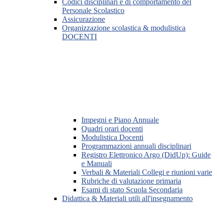
Codici disciplinari e di comportamento del
Personale Scolastico
Assicurazione
Organizzazione scolastica & modulistica
DOCENTI
Impegni e Piano Annuale
Quadri orari docenti
Modulistica Docenti
Programmazioni annuali disciplinari
Registro Elettronico Argo (DidUp): Guide
e Manuali
Verbali & Materiali Collegi e riunioni varie
Rubriche di valutazione primaria
Esami di stato Scuola Secondaria
Didattica & Materiali utili all'insegnamento