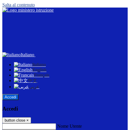
Salta al contenuto
Italiano
Italiano
English
Français
中文
عربى
Accedi
Accedi
button close
×
Nome Utente