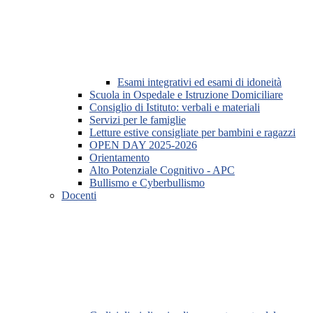
Esami integrativi ed esami di idoneità
Scuola in Ospedale e Istruzione Domiciliare
Consiglio di Istituto: verbali e materiali
Servizi per le famiglie
Letture estive consigliate per bambini e ragazzi
OPEN DAY 2025-2026
Orientamento
Alto Potenziale Cognitivo - APC
Bullismo e Cyberbullismo
Docenti