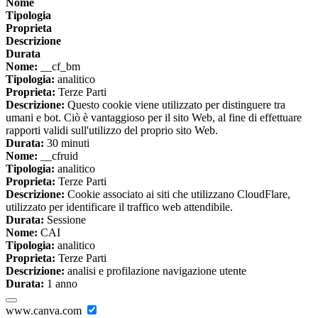
Nome
Tipologia
Proprieta
Descrizione
Durata
Nome:
__cf_bm
Tipologia:
analitico
Proprieta:
Terze Parti
Descrizione:
Questo cookie viene utilizzato per distinguere tra
umani e bot. Ciò è vantaggioso per il sito Web, al fine di effettuare
rapporti validi sull'utilizzo del proprio sito Web.
Durata:
30 minuti
Nome:
__cfruid
Tipologia:
analitico
Proprieta:
Terze Parti
Descrizione:
Cookie associato ai siti che utilizzano CloudFlare,
utilizzato per identificare il traffico web attendibile.
Durata:
Sessione
Nome:
CAI
Tipologia:
analitico
Proprieta:
Terze Parti
Descrizione:
analisi e profilazione navigazione utente
Durata:
1 anno
www.canva.com