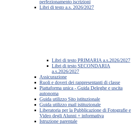
perfezionamento iscrizioni
Libri di testo a.s. 2026/2027
Libri di testo PRIMARIA a.s.2026/2027
Libri di testo SECONDARIA
a.s.2026/2027
Assicurazione
Ruoli e doveri dei rappresentanti di classe
Piattaforma unica - Guida Deleghe e uscita
autonoma
Guida utilizzo Sito istituzionale
Guida utilizzo mail istituzionale
Liberatoria per la Pubblicazione di Fotografie e
Video degli Alunni + informativa
Istruzione parentale