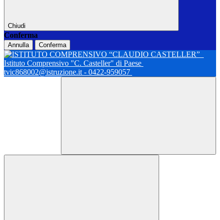
Chiudi
Conferma
Annulla
Conferma
Istituto Comprensivo "C. Casteller" di Paese
tvic868002@istruzione.it - 0422-959057