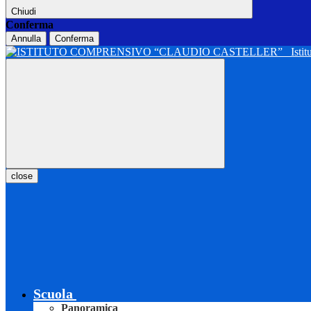
Chiudi
Conferma
Annulla
Conferma
Isti
close
Scuola
Panoramica