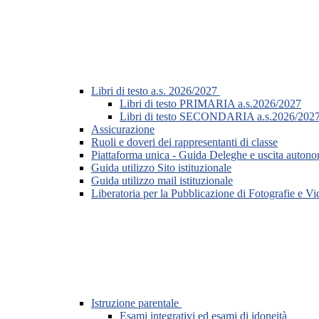
Libri di testo a.s. 2026/2027
Libri di testo PRIMARIA a.s.2026/2027
Libri di testo SECONDARIA a.s.2026/202
Assicurazione
Ruoli e doveri dei rappresentanti di classe
Piattaforma unica - Guida Deleghe e uscita auton
Guida utilizzo Sito istituzionale
Guida utilizzo mail istituzionale
Liberatoria per la Pubblicazione di Fotografie e V
Istruzione parentale
Esami integrativi ed esami di idoneità