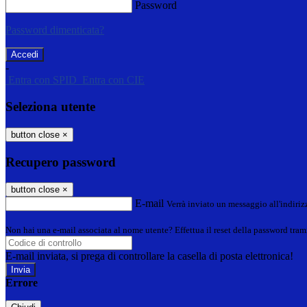
Password
Password dimenticata?
-
Entra con SPID
Entra con CIE
Seleziona utente
button close
×
Recupero password
button close
×
E-mail
Verrà inviato un messaggio all'indirizz
Non hai una e-mail associata al nome utente? Effettua il reset della password tram
E-mail inviata, si prega di controllare la casella di posta elettronica!
Errore