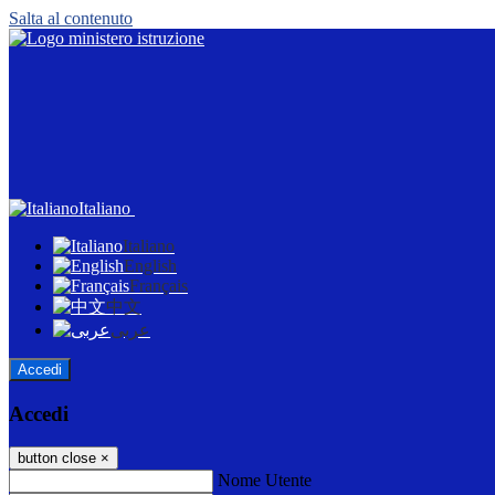
Salta al contenuto
Italiano
Italiano
English
Français
中文
عربى
Accedi
Accedi
button close
×
Nome Utente