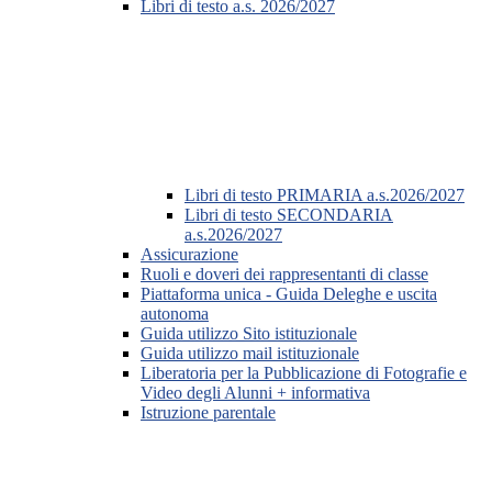
Libri di testo a.s. 2026/2027
Libri di testo PRIMARIA a.s.2026/2027
Libri di testo SECONDARIA
a.s.2026/2027
Assicurazione
Ruoli e doveri dei rappresentanti di classe
Piattaforma unica - Guida Deleghe e uscita
autonoma
Guida utilizzo Sito istituzionale
Guida utilizzo mail istituzionale
Liberatoria per la Pubblicazione di Fotografie e
Video degli Alunni + informativa
Istruzione parentale