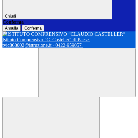
Chiudi
Conferma
Annulla
Conferma
Istituto Comprensivo "C. Casteller" di Paese
tvic868002@istruzione.it - 0422-959057