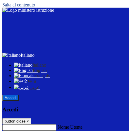
Salta al contenuto
Italiano
Italiano
English
Français
中文
عربى
Accedi
Accedi
button close
×
Nome Utente