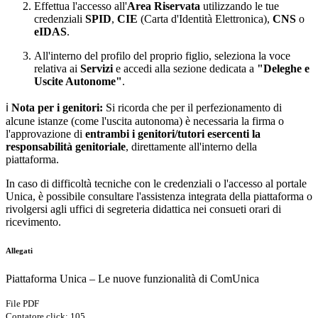
Effettua l'accesso all'
Area Riservata
utilizzando le tue
credenziali
SPID
,
CIE
(Carta d'Identità Elettronica),
CNS
o
eIDAS
.
All'interno del profilo del proprio figlio, seleziona la voce
relativa ai
Servizi
e accedi alla sezione dedicata a
"Deleghe e
Uscite Autonome"
.
ℹ️
Nota per i genitori:
Si ricorda che per il perfezionamento di
alcune istanze (come l'uscita autonoma) è necessaria la firma o
l'approvazione di
entrambi i genitori/tutori esercenti la
responsabilità genitoriale
, direttamente all'interno della
piattaforma.
In caso di difficoltà tecniche con le credenziali o l'accesso al portale
Unica, è possibile consultare l'assistenza integrata della piattaforma o
rivolgersi agli uffici di segreteria didattica nei consueti orari di
ricevimento.
Allegati
Piattaforma Unica – Le nuove funzionalità di ComUnica
File PDF
Contatore click: 105