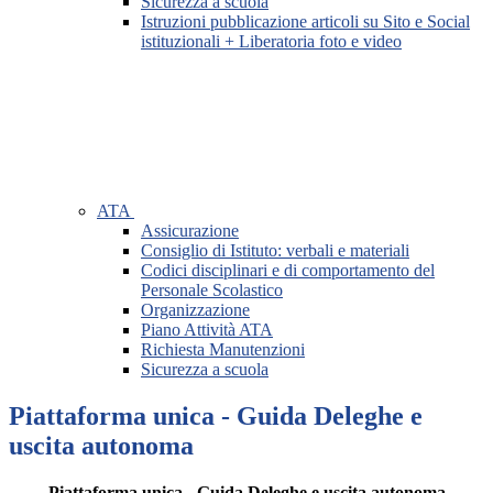
Sicurezza a scuola
Istruzioni pubblicazione articoli su Sito e Social
istituzionali + Liberatoria foto e video
ATA
Assicurazione
Consiglio di Istituto: verbali e materiali
Codici disciplinari e di comportamento del
Personale Scolastico
Organizzazione
Piano Attività ATA
Richiesta Manutenzioni
Sicurezza a scuola
Piattaforma unica - Guida Deleghe e
uscita autonoma
Piattaforma unica - Guida Deleghe e uscita autonoma