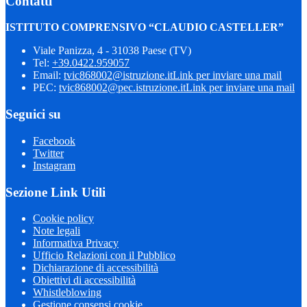
Contatti
ISTITUTO COMPRENSIVO “CLAUDIO CASTELLER”
Viale Panizza, 4 - 31038 Paese (TV)
Tel:
+39.0422.959057
Email:
tvic868002@istruzione.it
Link per inviare una mail
PEC:
tvic868002@pec.istruzione.it
Link per inviare una mail
Seguici su
Facebook
Twitter
Instagram
Sezione Link Utili
Cookie policy
Note legali
Informativa Privacy
Ufficio Relazioni con il Pubblico
Dichiarazione di accessibilità
Obiettivi di accessibilità
Whistleblowing
Gestione consensi cookie