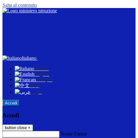
Salta al contenuto
Italiano
Italiano
English
Français
中文
عربى
Accedi
Accedi
button close
×
Nome Utente