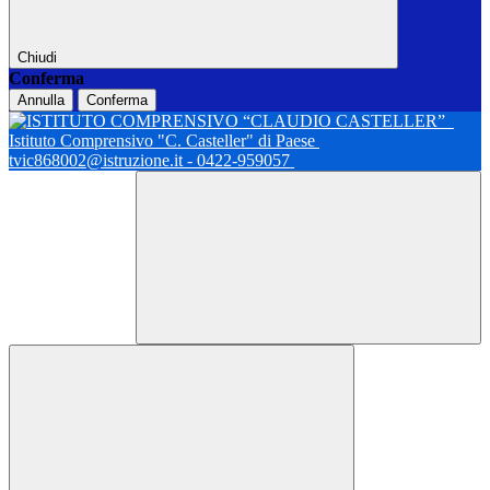
Chiudi
Conferma
Annulla
Conferma
Istituto Comprensivo "C. Casteller" di Paese
tvic868002@istruzione.it - 0422-959057