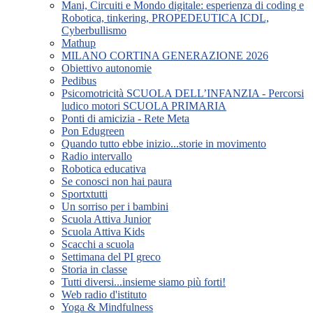
Mani, Circuiti e Mondo digitale: esperienza di coding e
Robotica, tinkering, PROPEDEUTICA ICDL,
Cyberbullismo
Mathup
MILANO CORTINA GENERAZIONE 2026
Obiettivo autonomie
Pedibus
Psicomotricità SCUOLA DELL’INFANZIA - Percorsi
ludico motori SCUOLA PRIMARIA
Ponti di amicizia - Rete Meta
Pon Edugreen
Quando tutto ebbe inizio...storie in movimento
Radio intervallo
Robotica educativa
Se conosci non hai paura
Sportxtutti
Un sorriso per i bambini
Scuola Attiva Junior
Scuola Attiva Kids
Scacchi a scuola
Settimana del PI greco
Storia in classe
Tutti diversi...insieme siamo più forti!
Web radio d'istituto
Yoga & Mindfulness