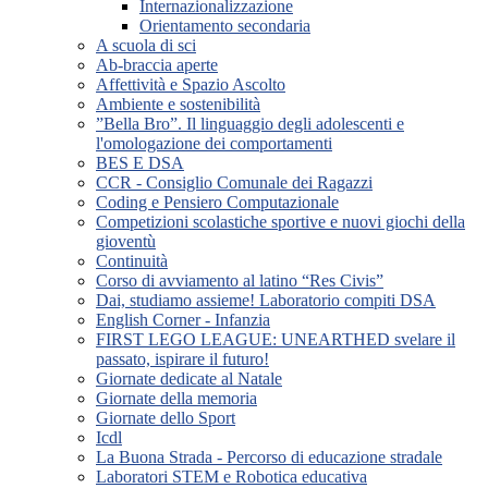
Internazionalizzazione
Orientamento secondaria
A scuola di sci
Ab-braccia aperte
Affettività e Spazio Ascolto
Ambiente e sostenibilità
”Bella Bro”. Il linguaggio degli adolescenti e
l'omologazione dei comportamenti
BES E DSA
CCR - Consiglio Comunale dei Ragazzi
Coding e Pensiero Computazionale
Competizioni scolastiche sportive e nuovi giochi della
gioventù
Continuità
Corso di avviamento al latino “Res Civis”
Dai, studiamo assieme! Laboratorio compiti DSA
English Corner - Infanzia
FIRST LEGO LEAGUE: UNEARTHED svelare il
passato, ispirare il futuro!
Giornate dedicate al Natale
Giornate della memoria
Giornate dello Sport
Icdl
La Buona Strada - Percorso di educazione stradale
Laboratori STEM e Robotica educativa