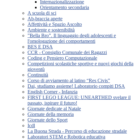
Internazionalizzazione
Orientamento secondaria
A scuola di sci
Ab-braccia aperte
Affettività e Spazio Ascolto
Ambiente e sostenibilità
”Bella Bro”. Il linguaggio degli adolescenti e
l'omologazione dei comportamenti
BES E DSA
CCR - Consiglio Comunale dei Ragazzi
Coding e Pensiero Computazionale
Competizioni scolastiche sportive e nuovi giochi della
gioventù
Continuità
Corso di avviamento al latino “Res Civis”
Dai, studiamo assieme! Laboratorio compiti DSA
English Corner - Infanzia
FIRST LEGO LEAGUE: UNEARTHED svelare il
passato, ispirare il futuro!
Giornate dedicate al Natale
Giornate della memoria
Giornate dello Sport
Icdl
La Buona Strada - Percorso di educazione stradale
Laboratori STEM e Robotica educativa