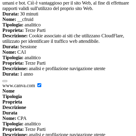
umani e bot. Ciò è vantaggioso per il sito Web, al fine di effettuare
rapporti validi sull'utilizzo del proprio sito Web.
Durata:
30 minuti
Nome:
__cfruid
Tipologia:
analitico
Proprieta:
Terze Parti
Descrizione:
Cookie associato ai siti che utilizzano CloudFlare,
utilizzato per identificare il traffico web attendibile.
Durata:
Sessione
Nome:
CAI
Tipologia:
analitico
Proprieta:
Terze Parti
Descrizione:
analisi e profilazione navigazione utente
Durata:
1 anno
www.canva.com
Nome
Tipologia
Proprieta
Descrizione
Durata
Nome:
CPA
Tipologia:
analitico
Proprieta:
Terze Parti
Descrizione:
analisi e profilazione navigazione utente