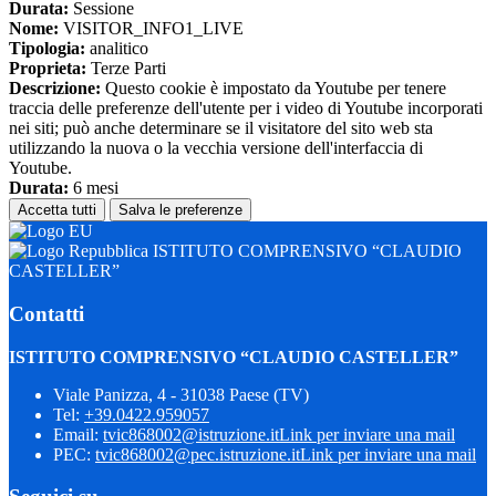
Durata:
Sessione
Nome:
VISITOR_INFO1_LIVE
Tipologia:
analitico
Proprieta:
Terze Parti
Descrizione:
Questo cookie è impostato da Youtube per tenere
traccia delle preferenze dell'utente per i video di Youtube incorporati
nei siti; può anche determinare se il visitatore del sito web sta
utilizzando la nuova o la vecchia versione dell'interfaccia di
Youtube.
Durata:
6 mesi
Accetta tutti
Salva le preferenze
ISTITUTO COMPRENSIVO “CLAUDIO
CASTELLER”
Contatti
ISTITUTO COMPRENSIVO “CLAUDIO CASTELLER”
Viale Panizza, 4 - 31038 Paese (TV)
Tel:
+39.0422.959057
Email:
tvic868002@istruzione.it
Link per inviare una mail
PEC:
tvic868002@pec.istruzione.it
Link per inviare una mail