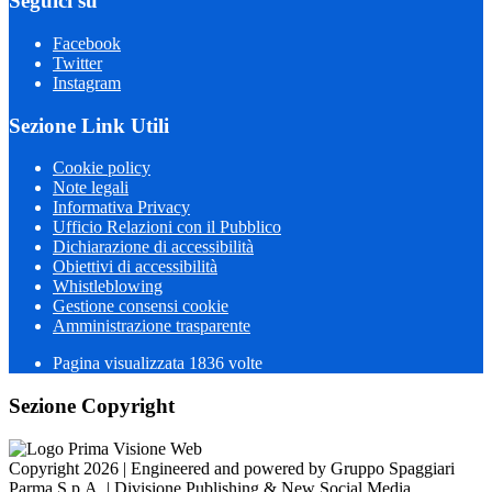
Seguici su
Facebook
Twitter
Instagram
Sezione Link Utili
Cookie policy
Note legali
Informativa Privacy
Ufficio Relazioni con il Pubblico
Dichiarazione di accessibilità
Obiettivi di accessibilità
Whistleblowing
Gestione consensi cookie
Amministrazione trasparente
Pagina visualizzata
1836
volte
Sezione Copyright
Copyright 2026 | Engineered and powered by Gruppo Spaggiari
Parma S.p.A. | Divisione Publishing & New Social Media