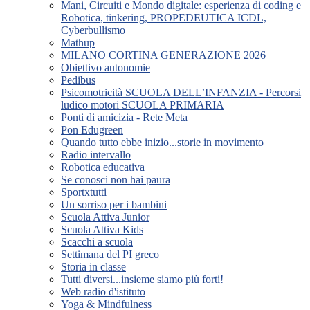
Mani, Circuiti e Mondo digitale: esperienza di coding e
Robotica, tinkering, PROPEDEUTICA ICDL,
Cyberbullismo
Mathup
MILANO CORTINA GENERAZIONE 2026
Obiettivo autonomie
Pedibus
Psicomotricità SCUOLA DELL’INFANZIA - Percorsi
ludico motori SCUOLA PRIMARIA
Ponti di amicizia - Rete Meta
Pon Edugreen
Quando tutto ebbe inizio...storie in movimento
Radio intervallo
Robotica educativa
Se conosci non hai paura
Sportxtutti
Un sorriso per i bambini
Scuola Attiva Junior
Scuola Attiva Kids
Scacchi a scuola
Settimana del PI greco
Storia in classe
Tutti diversi...insieme siamo più forti!
Web radio d'istituto
Yoga & Mindfulness