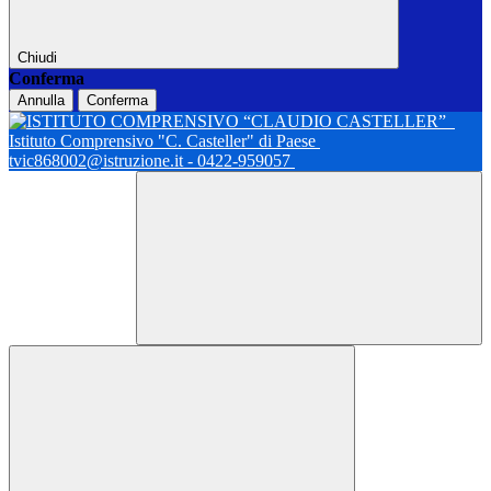
Chiudi
Conferma
Annulla
Conferma
Istituto Comprensivo "C. Casteller" di Paese
tvic868002@istruzione.it - 0422-959057