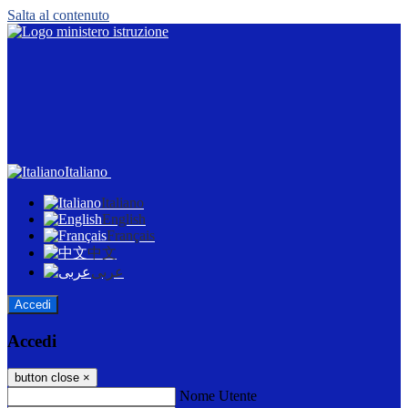
Salta al contenuto
Italiano
Italiano
English
Français
中文
عربى
Accedi
Accedi
button close
×
Nome Utente