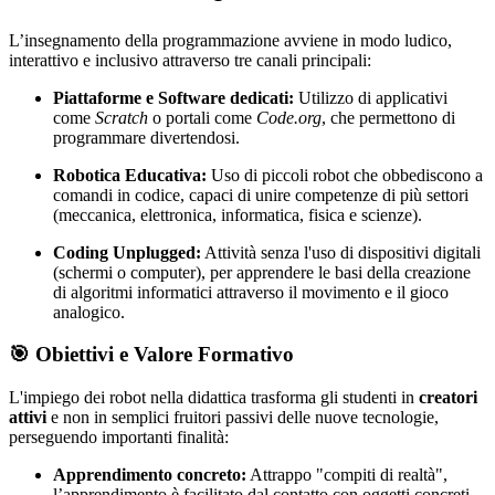
L’insegnamento della programmazione avviene in modo ludico,
interattivo e inclusivo attraverso tre canali principali:
Piattaforme e Software dedicati:
Utilizzo di applicativi
come
Scratch
o portali come
Code.org
, che permettono di
programmare divertendosi.
Robotica Educativa:
Uso di piccoli robot che obbediscono a
comandi in codice, capaci di unire competenze di più settori
(meccanica, elettronica, informatica, fisica e scienze).
Coding Unplugged:
Attività senza l'uso di dispositivi digitali
(schermi o computer), per apprendere le basi della creazione
di algoritmi informatici attraverso il movimento e il gioco
analogico.
🎯 Obiettivi e Valore Formativo
L'impiego dei robot nella didattica trasforma gli studenti in
creatori
attivi
e non in semplici fruitori passivi delle nuove tecnologie,
perseguendo importanti finalità:
Apprendimento concreto:
Attrappo "compiti di realtà",
l’apprendimento è facilitato dal contatto con oggetti concreti