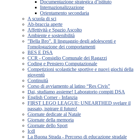
Documentazione strategica d’istituto
Internazionalizzazione
Orientamento secondaria
A scuola di sci
Ab-braccia aperte
Affettività e Spazio Ascolto
Ambiente e sostenibilità
”Bella Bro”. Il linguaggio degli adolescenti e
l'omologazione dei comportamenti
BES E DSA
CCR - Consiglio Comunale dei Ragazzi
Coding e Pensiero Computazionale
Competizioni scolastiche sportive e nuovi giochi della
gioventù
Continuità
Corso di avviamento al latino “Res Civis”
Dai, studiamo assieme! Laboratorio compiti DSA
English Corner - Infanzia
FIRST LEGO LEAGUE: UNEARTHED svelare il
passato, ispirare il futuro!
Giornate dedicate al Natale
Giornate della memoria
Giornate dello Sport
Icdl
La Buona Strada - Percorso di educazione stradale