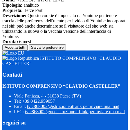
Tipologia:
analitico
Proprieta:
Terze Parti
Descrizione:
Questo cookie è impostato da Youtube per tenere
traccia delle preferenze dell'utente per i video di Youtube incorporati
nei siti; può anche determinare se il visitatore del sito web sta
utilizzando la nuova o la vecchia versione dell'interfaccia di
Youtube.
Durata:
6 mesi
Accetta tutti
Salva le preferenze
ISTITUTO COMPRENSIVO “CLAUDIO
CASTELLER”
Contatti
ISTITUTO COMPRENSIVO “CLAUDIO CASTELLER”
Viale Panizza, 4 - 31038 Paese (TV)
Tel:
+39.0422.959057
Email:
tvic868002@istruzione.it
Link per inviare una mail
PEC:
tvic868002@pec.istruzione.it
Link per inviare una mail
Seguici su