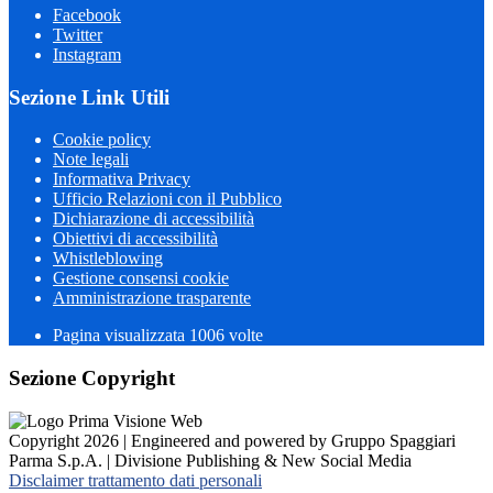
Facebook
Twitter
Instagram
Sezione Link Utili
Cookie policy
Note legali
Informativa Privacy
Ufficio Relazioni con il Pubblico
Dichiarazione di accessibilità
Obiettivi di accessibilità
Whistleblowing
Gestione consensi cookie
Amministrazione trasparente
Pagina visualizzata
1006
volte
Sezione Copyright
Copyright 2026 | Engineered and powered by Gruppo Spaggiari
Parma S.p.A. | Divisione Publishing & New Social Media
Disclaimer trattamento dati personali