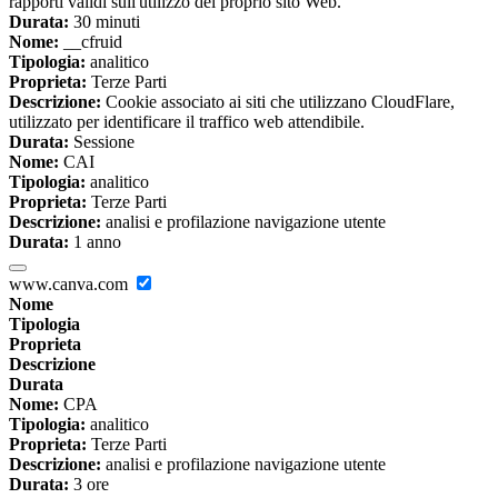
rapporti validi sull'utilizzo del proprio sito Web.
Durata:
30 minuti
Nome:
__cfruid
Tipologia:
analitico
Proprieta:
Terze Parti
Descrizione:
Cookie associato ai siti che utilizzano CloudFlare,
utilizzato per identificare il traffico web attendibile.
Durata:
Sessione
Nome:
CAI
Tipologia:
analitico
Proprieta:
Terze Parti
Descrizione:
analisi e profilazione navigazione utente
Durata:
1 anno
www.canva.com
Nome
Tipologia
Proprieta
Descrizione
Durata
Nome:
CPA
Tipologia:
analitico
Proprieta:
Terze Parti
Descrizione:
analisi e profilazione navigazione utente
Durata:
3 ore