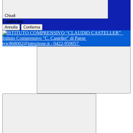
Chiudi
Conferma
Annulla
Conferma
Istituto Comprensivo "C. Casteller" di Paese
tvic868002@istruzione.it - 0422-959057