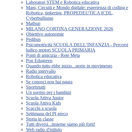
Laboratori STEM e Robotica educativa
Mani, Circuiti e Mondo digitale: esperienza di coding e
Robotica, tinkering, PROPEDEUTICA ICDL,
Cyberbullismo
Mathup
MILANO CORTINA GENERAZIONE 2026
Obiettivo autonomie
Pedibus
Psicomotricità SCUOLA DELL’INFANZIA - Percorsi
ludico motori SCUOLA PRIMARIA
Ponti di amicizia - Rete Meta
Pon Edugreen
Quando tutto ebbe inizio...storie in movimento
Radio intervallo
Robotica educativa
Se conosci non hai paura
Sportxtutti
Un sorriso per i bambini
Scuola Attiva Junior
Scuola Attiva Kids
Scacchi a scuola
Settimana del PI greco
Storia in classe
Tutti diversi...insieme siamo più forti!
Web radio d'istituto