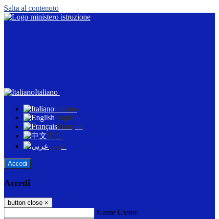
Salta al contenuto
Italiano
Italiano
English
Français
中文
عربى
Accedi
Accedi
button close
×
Nome Utente