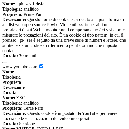
Nome:
_pk_ses.1.de4e
Tipologia:
analitico
Proprieta:
Prime Parti
Descrizione:
Questo nome di cookie è associato alla piattaforma di
analisi web open source Piwik. Viene utilizzato per aiutare i
proprietari di siti Web a monitorare il comportamento dei visitatori e
misurare le prestazioni del sito. È un cookie di tipo pattern, in cui il
prefisso _pk_ses è seguito da una breve serie di numeri e lettere, che
si ritiene sia un codice di riferimento per il dominio che imposta il
cookie.
Durata:
30 minuti
www.youtube.com
Nome
Tipologia
Proprieta
Descrizione
Durata
Nome:
YSC
Tipologia:
analitico
Proprieta:
Terze Parti
Descrizione:
Questo cookie è impostato da YouTube per tenere
traccia delle visualizzazioni dei video incorporati.
Durata:
Sessione
Nome:
VISITOR_INFO1_LIVE