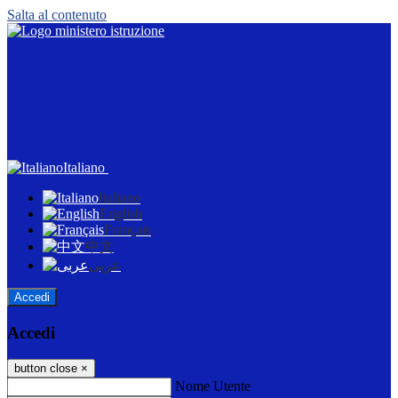
Salta al contenuto
Italiano
Italiano
English
Français
中文
عربى
Accedi
Accedi
button close
×
Nome Utente