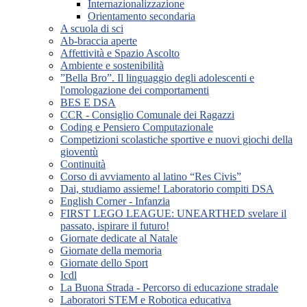
Internazionalizzazione
Orientamento secondaria
A scuola di sci
Ab-braccia aperte
Affettività e Spazio Ascolto
Ambiente e sostenibilità
”Bella Bro”. Il linguaggio degli adolescenti e
l'omologazione dei comportamenti
BES E DSA
CCR - Consiglio Comunale dei Ragazzi
Coding e Pensiero Computazionale
Competizioni scolastiche sportive e nuovi giochi della
gioventù
Continuità
Corso di avviamento al latino “Res Civis”
Dai, studiamo assieme! Laboratorio compiti DSA
English Corner - Infanzia
FIRST LEGO LEAGUE: UNEARTHED svelare il
passato, ispirare il futuro!
Giornate dedicate al Natale
Giornate della memoria
Giornate dello Sport
Icdl
La Buona Strada - Percorso di educazione stradale
Laboratori STEM e Robotica educativa