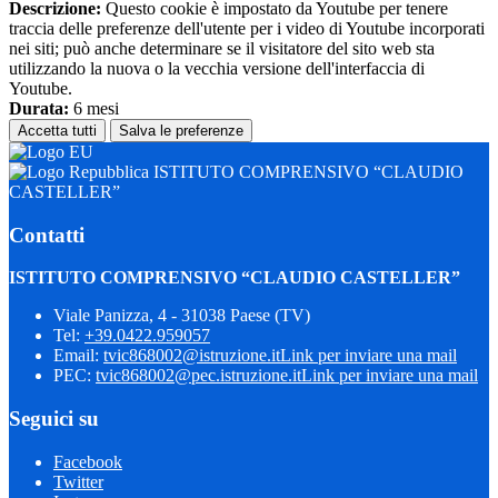
Descrizione:
Questo cookie è impostato da Youtube per tenere
traccia delle preferenze dell'utente per i video di Youtube incorporati
nei siti; può anche determinare se il visitatore del sito web sta
utilizzando la nuova o la vecchia versione dell'interfaccia di
Youtube.
Durata:
6 mesi
Accetta tutti
Salva le preferenze
ISTITUTO COMPRENSIVO “CLAUDIO
CASTELLER”
Contatti
ISTITUTO COMPRENSIVO “CLAUDIO CASTELLER”
Viale Panizza, 4 - 31038 Paese (TV)
Tel:
+39.0422.959057
Email:
tvic868002@istruzione.it
Link per inviare una mail
PEC:
tvic868002@pec.istruzione.it
Link per inviare una mail
Seguici su
Facebook
Twitter