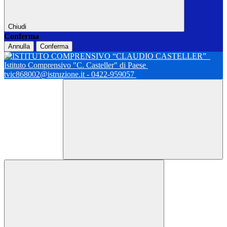
Chiudi
Conferma
Annulla
Conferma
Istituto Comprensivo "C. Casteller" di Paese
tvic868002@istruzione.it - 0422-959057