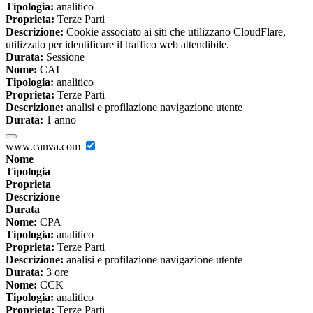
Tipologia:
analitico
Proprieta:
Terze Parti
Descrizione:
Cookie associato ai siti che utilizzano CloudFlare,
utilizzato per identificare il traffico web attendibile.
Durata:
Sessione
Nome:
CAI
Tipologia:
analitico
Proprieta:
Terze Parti
Descrizione:
analisi e profilazione navigazione utente
Durata:
1 anno
www.canva.com
Nome
Tipologia
Proprieta
Descrizione
Durata
Nome:
CPA
Tipologia:
analitico
Proprieta:
Terze Parti
Descrizione:
analisi e profilazione navigazione utente
Durata:
3 ore
Nome:
CCK
Tipologia:
analitico
Proprieta:
Terze Parti