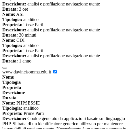
Descrizione:
analisi e profilazione navigazione utente
Durata:
3 ore
Nome:
ASI
Tipologia:
analitico
Proprieta:
Terze Parti
Descrizione:
analisi e profilazione navigazione utente
Durata:
30 minuti
Nome:
CDI
Tipologia:
analitico
Proprieta:
Terze Parti
Descrizione:
analisi e profilazione navigazione utente
Durata:
1 anno
www.davincisomma.edu.it
Nome
Tipologia
Proprieta
Descrizione
Durata
Nome:
PHPSESSID
Tipologia:
analitico
Proprieta:
Prime Parti
Descrizione:
Cookie generato da applicazioni basate sul linguaggio
PHP. Si tratta di un identificatore generico utilizzato per mantenere
le variabili di sessione utente. Normalmente è un numero generato in