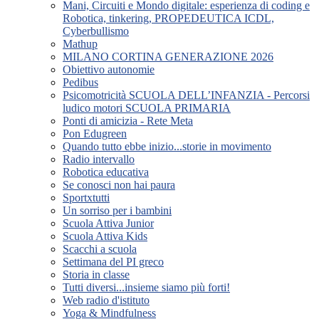
Mani, Circuiti e Mondo digitale: esperienza di coding e
Robotica, tinkering, PROPEDEUTICA ICDL,
Cyberbullismo
Mathup
MILANO CORTINA GENERAZIONE 2026
Obiettivo autonomie
Pedibus
Psicomotricità SCUOLA DELL’INFANZIA - Percorsi
ludico motori SCUOLA PRIMARIA
Ponti di amicizia - Rete Meta
Pon Edugreen
Quando tutto ebbe inizio...storie in movimento
Radio intervallo
Robotica educativa
Se conosci non hai paura
Sportxtutti
Un sorriso per i bambini
Scuola Attiva Junior
Scuola Attiva Kids
Scacchi a scuola
Settimana del PI greco
Storia in classe
Tutti diversi...insieme siamo più forti!
Web radio d'istituto
Yoga & Mindfulness