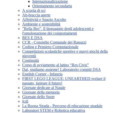
Internazionalizzazione
Orientamento secondaria
A scuola di sci
Ab-braccia aperte
Affettività e Spazio Ascolto
Ambiente e sostenibilità
”Bella Bro”. Il linguaggio degli adolescenti e
l'omologazione dei comportamenti
BES E DSA
CCR - Consiglio Comunale dei Ragazzi
Coding e Pensiero Computazionale
Competizioni scolastiche sportive e nuovi giochi della
gioventù
Continuità
Corso di avviamento al latino “Res Civis”
Dai, studiamo assieme! Laboratorio compiti DSA
English Corner - Infanzia
FIRST LEGO LEAGUE: UNEARTHED svelare il
passato, ispirare il futuro!
Giornate dedicate al Natale
Giornate della memoria
Giornate dello Sport
Icdl
La Buona Strada - Percorso di educazione stradale
Laboratori STEM e Robotica educativa