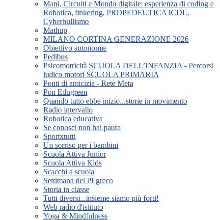
Mani, Circuiti e Mondo digitale: esperienza di coding e
Robotica, tinkering, PROPEDEUTICA ICDL,
Cyberbullismo
Mathup
MILANO CORTINA GENERAZIONE 2026
Obiettivo autonomie
Pedibus
Psicomotricità SCUOLA DELL’INFANZIA - Percorsi
ludico motori SCUOLA PRIMARIA
Ponti di amicizia - Rete Meta
Pon Edugreen
Quando tutto ebbe inizio...storie in movimento
Radio intervallo
Robotica educativa
Se conosci non hai paura
Sportxtutti
Un sorriso per i bambini
Scuola Attiva Junior
Scuola Attiva Kids
Scacchi a scuola
Settimana del PI greco
Storia in classe
Tutti diversi...insieme siamo più forti!
Web radio d'istituto
Yoga & Mindfulness