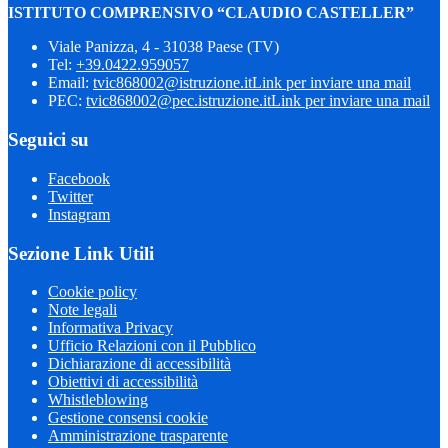
ISTITUTO COMPRENSIVO “CLAUDIO CASTELLER”
Viale Panizza, 4 - 31038 Paese (TV)
Tel:
+39.0422.959057
Email:
tvic868002@istruzione.it
Link per inviare una mail
PEC:
tvic868002@pec.istruzione.it
Link per inviare una mail
Seguici su
Facebook
Twitter
Instagram
Sezione Link Utili
Cookie policy
Note legali
Informativa Privacy
Ufficio Relazioni con il Pubblico
Dichiarazione di accessibilità
Obiettivi di accessibilità
Whistleblowing
Gestione consensi cookie
Amministrazione trasparente