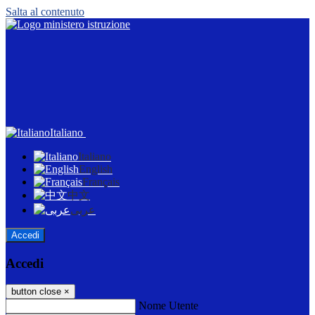
Salta al contenuto
Italiano
Italiano
English
Français
中文
عربى
Accedi
Accedi
button close
×
Nome Utente