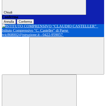
Chiudi
Conferma
Annulla
Conferma
Istituto Comprensivo "C. Casteller" di Paese
tvic868002@istruzione.it - 0422-959057