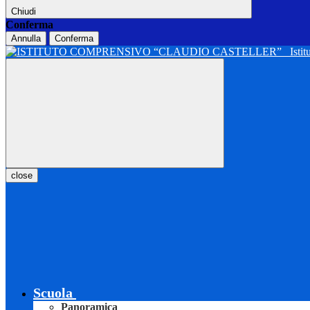
Chiudi
Conferma
Annulla
Conferma
Isti
close
Scuola
Panoramica