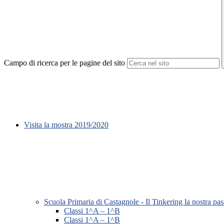
Campo di ricerca per le pagine del sito
Visita la mostra 2019/2020
Scuola Primaria di Castagnole - Il Tinkering la nostra pa
Classi 1^A – 1^B
Classi 1^A – 1^B