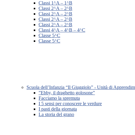
Classi 1^A – 1^B
Classi 2^A – 2^B
Classi 2^A – 2^B
Classi 2^A – 2^B
Classi 2^A – 2^B
Classi 4^A – 4^B – 4^C
Classe 5^C
Classe 5^C
Scuola dell’Infanzia “Il Giuggiolo” - Unità di Apprendi
”Ebby, il draghetto golosone”
Facciamo la spremuta
I 5 sensi per conoscere le verdure
I pasti della giornata
La storia del grano