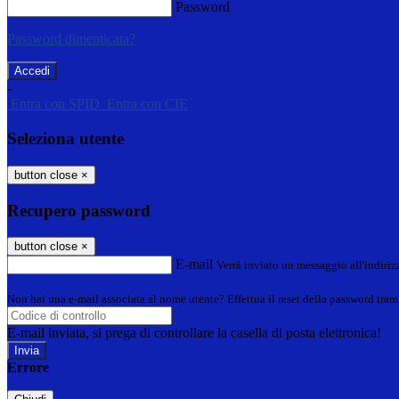
Password
Password dimenticata?
-
Entra con SPID
Entra con CIE
Seleziona utente
button close
×
Recupero password
button close
×
E-mail
Verrà inviato un messaggio all'indirizz
Non hai una e-mail associata al nome utente? Effettua il reset della password tram
E-mail inviata, si prega di controllare la casella di posta elettronica!
Errore