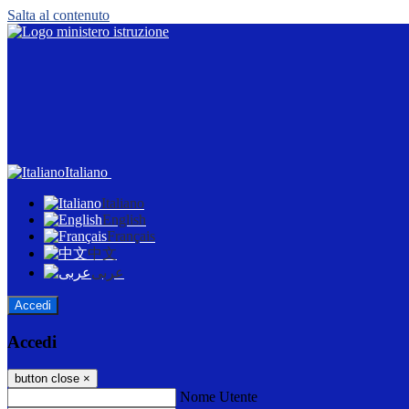
Salta al contenuto
Italiano
Italiano
English
Français
中文
عربى
Accedi
Accedi
button close
×
Nome Utente