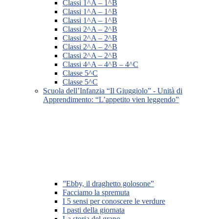
Classi 1^A – 1^B
Classi 1^A – 1^B
Classi 1^A – 1^B
Classi 2^A – 2^B
Classi 2^A – 2^B
Classi 2^A – 2^B
Classi 2^A – 2^B
Classi 4^A – 4^B – 4^C
Classe 5^C
Classe 5^C
Scuola dell’Infanzia “Il Giuggiolo” - Unità di
Apprendimento: “L’appetito vien leggendo”
”Ebby, il draghetto golosone”
Facciamo la spremuta
I 5 sensi per conoscere le verdure
I pasti della giornata
La storia del grano