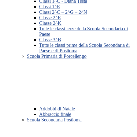
Classi 1^C - Diana Testa
Classi 1^E
Classi 2^C – 2^G – 2^N
Classe 2^E
Classe 2^K
Tutte le classi terze della Scuola Secondaria di
Paese
Classe 3^B
Tutte le classi prime della Scuola Secondaria di
Paese e di Postioma
Scuola Primaria di Porcellengo
Addobbi di Natale
Abbraccio finale
Scuola Secondaria Postioma