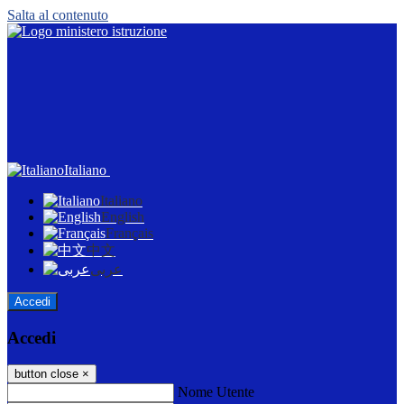
Salta al contenuto
Italiano
Italiano
English
Français
中文
عربى
Accedi
Accedi
button close
×
Nome Utente