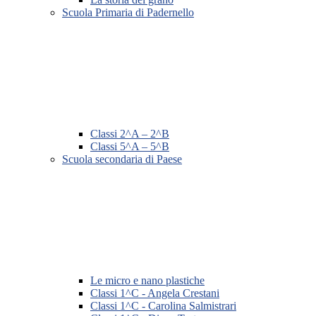
Scuola Primaria di Padernello
Classi 2^A – 2^B
Classi 5^A – 5^B
Scuola secondaria di Paese
Le micro e nano plastiche
Classi 1^C - Angela Crestani
Classi 1^C - Carolina Salmistrari