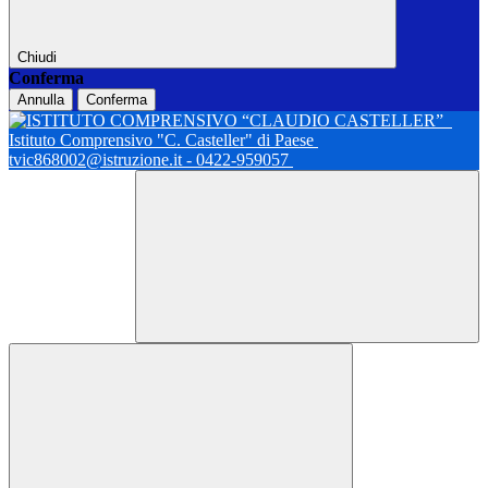
Chiudi
Conferma
Annulla
Conferma
Istituto Comprensivo "C. Casteller" di Paese
tvic868002@istruzione.it - 0422-959057