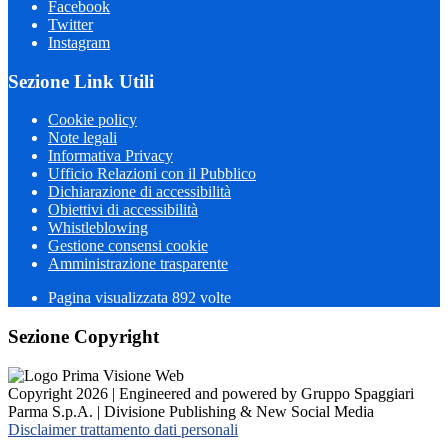
Facebook
Twitter
Instagram
Sezione Link Utili
Cookie policy
Note legali
Informativa Privacy
Ufficio Relazioni con il Pubblico
Dichiarazione di accessibilità
Obiettivi di accessibilità
Whistleblowing
Gestione consensi cookie
Amministrazione trasparente
Pagina visualizzata
892
volte
Sezione Copyright
Copyright 2026 | Engineered and powered by Gruppo Spaggiari
Parma S.p.A. | Divisione Publishing & New Social Media
Disclaimer trattamento dati personali