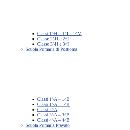
Classi 1^H – 1^I – 1^M
Classe 2^H e 2^I
Classe 3^H e 3^I
Scuola Primaria di Postioma
Classi 1^A – 1^B
Classi 1^A – 1^B
Classi 2^A
Classi 3^A – 3^B
Classi 4^A – 4^B
Scuola Primaria Pravato