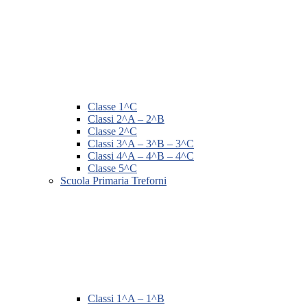
Classe 1^C
Classi 2^A – 2^B
Classe 2^C
Classi 3^A – 3^B – 3^C
Classi 4^A – 4^B – 4^C
Classe 5^C
Scuola Primaria Treforni
Classi 1^A – 1^B