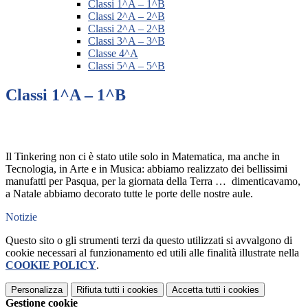
Classi 1^A – 1^B
Classi 2^A – 2^B
Classi 2^A – 2^B
Classi 3^A – 3^B
Classe 4^A
Classi 5^A – 5^B
Classi 1^A – 1^B
Il Tinkering non ci è stato utile solo in Matematica, ma anche in
Tecnologia, in Arte e in Musica: abbiamo realizzato dei bellissimi
manufatti per Pasqua, per la giornata della Terra … dimenticavamo,
a Natale abbiamo decorato tutte le porte delle nostre aule.
Notizie
Questo sito o gli strumenti terzi da questo utilizzati si avvalgono di
cookie necessari al funzionamento ed utili alle finalità illustrate nella
COOKIE POLICY
.
Personalizza
Rifiuta tutti
i cookies
Accetta tutti
i cookies
Gestione cookie