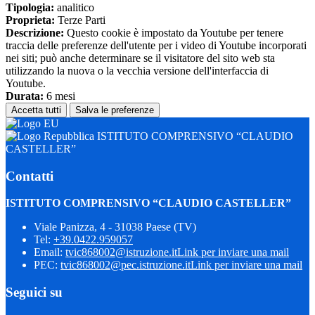
Tipologia:
analitico
Proprieta:
Terze Parti
Descrizione:
Questo cookie è impostato da Youtube per tenere
traccia delle preferenze dell'utente per i video di Youtube incorporati
nei siti; può anche determinare se il visitatore del sito web sta
utilizzando la nuova o la vecchia versione dell'interfaccia di
Youtube.
Durata:
6 mesi
Accetta tutti
Salva le preferenze
ISTITUTO COMPRENSIVO “CLAUDIO
CASTELLER”
Contatti
ISTITUTO COMPRENSIVO “CLAUDIO CASTELLER”
Viale Panizza, 4 - 31038 Paese (TV)
Tel:
+39.0422.959057
Email:
tvic868002@istruzione.it
Link per inviare una mail
PEC:
tvic868002@pec.istruzione.it
Link per inviare una mail
Seguici su