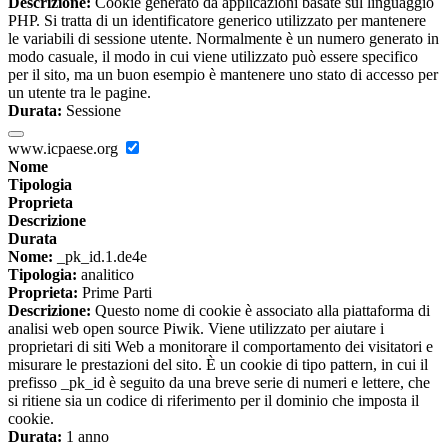
Descrizione:
Cookie generato da applicazioni basate sul linguaggio
PHP. Si tratta di un identificatore generico utilizzato per mantenere
le variabili di sessione utente. Normalmente è un numero generato in
modo casuale, il modo in cui viene utilizzato può essere specifico
per il sito, ma un buon esempio è mantenere uno stato di accesso per
un utente tra le pagine.
Durata:
Sessione
www.icpaese.org
Nome
Tipologia
Proprieta
Descrizione
Durata
Nome:
_pk_id.1.de4e
Tipologia:
analitico
Proprieta:
Prime Parti
Descrizione:
Questo nome di cookie è associato alla piattaforma di
analisi web open source Piwik. Viene utilizzato per aiutare i
proprietari di siti Web a monitorare il comportamento dei visitatori e
misurare le prestazioni del sito. È un cookie di tipo pattern, in cui il
prefisso _pk_id è seguito da una breve serie di numeri e lettere, che
si ritiene sia un codice di riferimento per il dominio che imposta il
cookie.
Durata:
1 anno