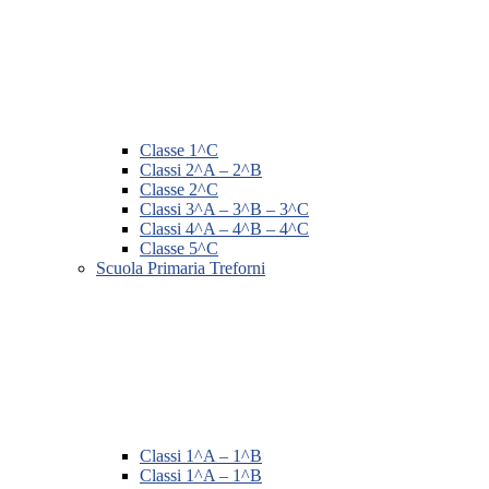
Classe 1^C
Classi 2^A – 2^B
Classe 2^C
Classi 3^A – 3^B – 3^C
Classi 4^A – 4^B – 4^C
Classe 5^C
Scuola Primaria Treforni
Classi 1^A – 1^B
Classi 1^A – 1^B