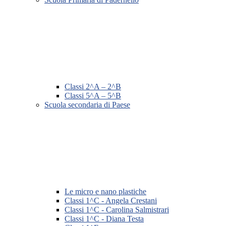
Classi 2^A – 2^B
Classi 5^A – 5^B
Scuola secondaria di Paese
Le micro e nano plastiche
Classi 1^C - Angela Crestani
Classi 1^C - Carolina Salmistrari
Classi 1^C - Diana Testa