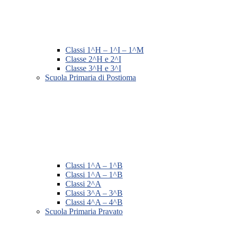
Classi 1^H – 1^I – 1^M
Classe 2^H e 2^I
Classe 3^H e 3^I
Scuola Primaria di Postioma
Classi 1^A – 1^B
Classi 1^A – 1^B
Classi 2^A
Classi 3^A – 3^B
Classi 4^A – 4^B
Scuola Primaria Pravato