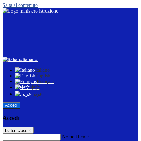
Salta al contenuto
Italiano
Italiano
English
Français
中文
عربى
Accedi
Accedi
button close
×
Nome Utente