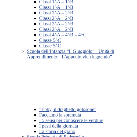
Classi 1^A – 1^B
Classi 1^A – 1^B
Classi 2^A – 2^B
Classi 2^A – 2^B
Classi 2^A – 2^B
Classi 2^A – 2^B
Classi 4^A – 4^B – 4^C
Classe 5^C
Classe 5^C
Scuola dell’Infanzia “Il Giuggiolo” - Unità di
Apprendimento: “L’appetito vien leggendo”
”Ebby, il draghetto golosone”
Facciamo la spremuta
I 5 sensi per conoscere le verdure
I pasti della giornata
La storia del grano
Scuola Primaria di Padernello