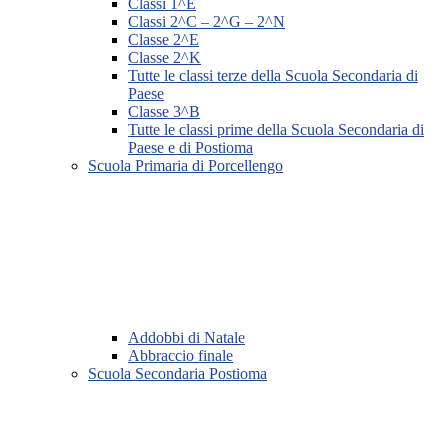
Classi 1^E
Classi 2^C – 2^G – 2^N
Classe 2^E
Classe 2^K
Tutte le classi terze della Scuola Secondaria di
Paese
Classe 3^B
Tutte le classi prime della Scuola Secondaria di
Paese e di Postioma
Scuola Primaria di Porcellengo
Addobbi di Natale
Abbraccio finale
Scuola Secondaria Postioma