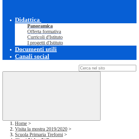
Didattica
Panoramica
Offerta formativa
Curricoli d'Istituto
I progetti d'Istituto
Documenti utili
Canali social
Campo di ricerca per le pagine del sito
Home
>
Visita la mostra 2019/2020
>
Scuola Primaria Treforni
>