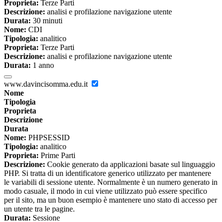
Proprieta:
Terze Parti
Descrizione:
analisi e profilazione navigazione utente
Durata:
30 minuti
Nome:
CDI
Tipologia:
analitico
Proprieta:
Terze Parti
Descrizione:
analisi e profilazione navigazione utente
Durata:
1 anno
www.davincisomma.edu.it
Nome
Tipologia
Proprieta
Descrizione
Durata
Nome:
PHPSESSID
Tipologia:
analitico
Proprieta:
Prime Parti
Descrizione:
Cookie generato da applicazioni basate sul linguaggio
PHP. Si tratta di un identificatore generico utilizzato per mantenere
le variabili di sessione utente. Normalmente è un numero generato in
modo casuale, il modo in cui viene utilizzato può essere specifico
per il sito, ma un buon esempio è mantenere uno stato di accesso per
un utente tra le pagine.
Durata:
Sessione