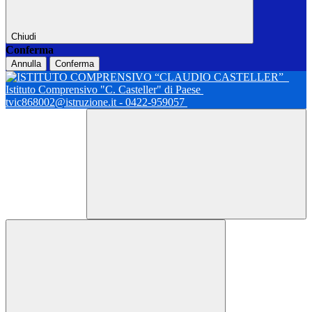
Chiudi
Conferma
Annulla
Conferma
Istituto Comprensivo "C. Casteller" di Paese
tvic868002@istruzione.it - 0422-959057