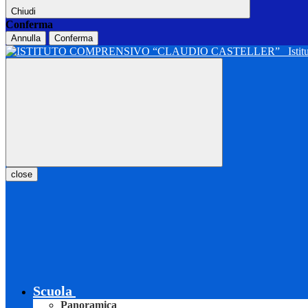
Chiudi
Conferma
Annulla
Conferma
Isti
close
Scuola
Panoramica