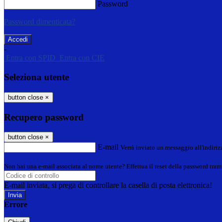
Password
Password dimenticata?
-
Entra con SPID
Entra con CIE
Seleziona utente
button close
×
Recupero password
button close
×
E-mail
Verrà inviato un messaggio all'indirizz
Non hai una e-mail associata al nome utente? Effettua il reset della password tram
E-mail inviata, si prega di controllare la casella di posta elettronica!
Errore