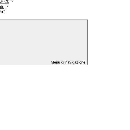
/2020
>
ato
>
3^C
Menu di navigazione