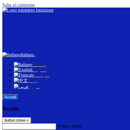
Salta al contenuto
Italiano
Italiano
English
Français
中文
عربى
Accedi
Accedi
button close
×
Nome Utente