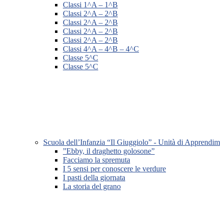
Classi 1^A – 1^B
Classi 2^A – 2^B
Classi 2^A – 2^B
Classi 2^A – 2^B
Classi 2^A – 2^B
Classi 4^A – 4^B – 4^C
Classe 5^C
Classe 5^C
Scuola dell’Infanzia “Il Giuggiolo” - Unità di Apprendi
”Ebby, il draghetto golosone”
Facciamo la spremuta
I 5 sensi per conoscere le verdure
I pasti della giornata
La storia del grano