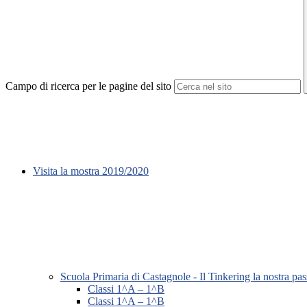
Campo di ricerca per le pagine del sito
Visita la mostra 2019/2020
Scuola Primaria di Castagnole - Il Tinkering la nostra pa
Classi 1^A – 1^B
Classi 1^A – 1^B