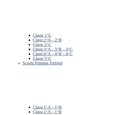
Classe 1^C
Classi 2^A – 2^B
Classe 2^C
Classi 3^A – 3^B – 3^C
Classi 4^A – 4^B – 4^C
Classe 5^C
Scuola Primaria Treforni
Classi 1^A – 1^B
Classi 1^A – 1^B