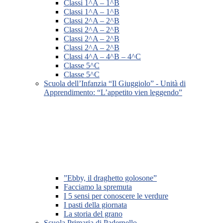
Classi 1^A – 1^B
Classi 1^A – 1^B
Classi 2^A – 2^B
Classi 2^A – 2^B
Classi 2^A – 2^B
Classi 2^A – 2^B
Classi 4^A – 4^B – 4^C
Classe 5^C
Classe 5^C
Scuola dell’Infanzia “Il Giuggiolo” - Unità di
Apprendimento: “L’appetito vien leggendo”
”Ebby, il draghetto golosone”
Facciamo la spremuta
I 5 sensi per conoscere le verdure
I pasti della giornata
La storia del grano
Scuola Primaria di Padernello