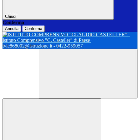
Chiudi
Conferma
Annulla
Conferma
Istituto Comprensivo "C. Casteller" di Paese
tvic868002@istruzione.it - 0422-959057