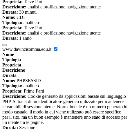
Proprieta:
Terze Parti
Descrizione:
analisi e profilazione navigazione utente
Durata:
30 minuti
Nome:
CDI
Tipologia:
analitico
Proprieta:
Terze Parti
Descrizione:
analisi e profilazione navigazione utente
Durata:
1 anno
www.davincisomma.edu.it
Nome
Tipologia
Proprieta
Descrizione
Durata
Nome:
PHPSESSID
Tipologia:
analitico
Proprieta:
Prime Parti
Descrizione:
Cookie generato da applicazioni basate sul linguaggio
PHP. Si tratta di un identificatore generico utilizzato per mantenere
le variabili di sessione utente. Normalmente è un numero generato in
modo casuale, il modo in cui viene utilizzato può essere specifico
per il sito, ma un buon esempio è mantenere uno stato di accesso per
un utente tra le pagine.
Durata:
Sessione