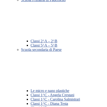
Classi 2^A – 2^B
Classi 5^A – 5^B
Scuola secondaria di Paese
Le micro e nano plastiche
Classi 1^C - Angela Crestani
Classi 1^C - Carolina Salmistrari
Classi 1^C - Diana Testa