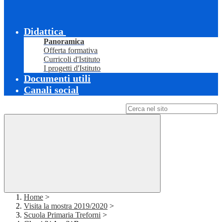
Didattica
Panoramica
Offerta formativa
Curricoli d'Istituto
I progetti d'Istituto
Documenti utili
Canali social
Campo di ricerca per le pagine del sito
Home
>
Visita la mostra 2019/2020
>
Scuola Primaria Treforni
>