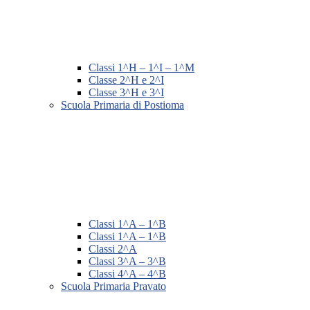
Classi 1^H – 1^I – 1^M
Classe 2^H e 2^I
Classe 3^H e 3^I
Scuola Primaria di Postioma
Classi 1^A – 1^B
Classi 1^A – 1^B
Classi 2^A
Classi 3^A – 3^B
Classi 4^A – 4^B
Scuola Primaria Pravato