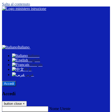
Salta al contenuto
Italiano
Italiano
English
Français
中文
عربى
Accedi
Accedi
button close
×
Nome Utente