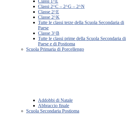
Classi 1^E
Classi 2^C – 2^G – 2^N
Classe 2^E
Classe 2^K
Tutte le classi terze della Scuola Secondaria di
Paese
Classe 3^B
Tutte le classi prime della Scuola Secondaria di
Paese e di Postioma
Scuola Primaria di Porcellengo
Addobbi di Natale
Abbraccio finale
Scuola Secondaria Postioma