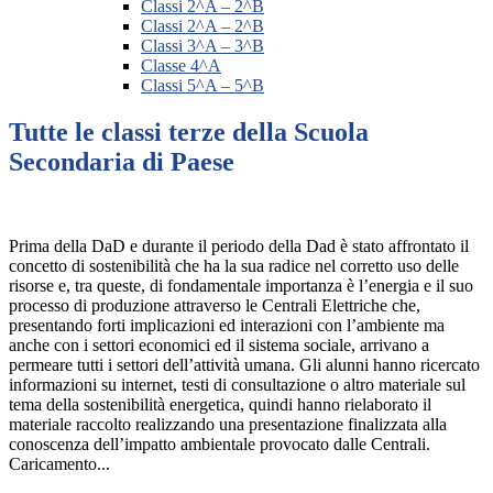
Classi 2^A – 2^B
Classi 2^A – 2^B
Classi 3^A – 3^B
Classe 4^A
Classi 5^A – 5^B
Tutte le classi terze della Scuola
Secondaria di Paese
Prima della DaD e durante il periodo della Dad è stato affrontato il
concetto di sostenibilità che ha la sua radice nel corretto uso delle
risorse e, tra queste, di fondamentale importanza è l’energia e il suo
processo di produzione attraverso le Centrali Elettriche che,
presentando forti implicazioni ed interazioni con l’ambiente ma
anche con i settori economici ed il sistema sociale, arrivano a
permeare tutti i settori dell’attività umana. Gli alunni hanno ricercato
informazioni su internet, testi di consultazione o altro materiale sul
tema della sostenibilità energetica, quindi hanno rielaborato il
materiale raccolto realizzando una presentazione finalizzata alla
conoscenza dell’impatto ambientale provocato dalle Centrali.
Caricamento...