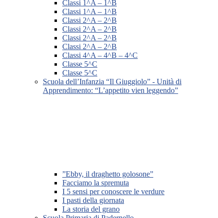
Classi 1^A – 1^B
Classi 1^A – 1^B
Classi 2^A – 2^B
Classi 2^A – 2^B
Classi 2^A – 2^B
Classi 2^A – 2^B
Classi 4^A – 4^B – 4^C
Classe 5^C
Classe 5^C
Scuola dell’Infanzia “Il Giuggiolo” - Unità di
Apprendimento: “L’appetito vien leggendo”
”Ebby, il draghetto golosone”
Facciamo la spremuta
I 5 sensi per conoscere le verdure
I pasti della giornata
La storia del grano
Scuola Primaria di Padernello