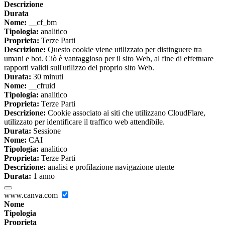
Descrizione
Durata
Nome:
__cf_bm
Tipologia:
analitico
Proprieta:
Terze Parti
Descrizione:
Questo cookie viene utilizzato per distinguere tra
umani e bot. Ciò è vantaggioso per il sito Web, al fine di effettuare
rapporti validi sull'utilizzo del proprio sito Web.
Durata:
30 minuti
Nome:
__cfruid
Tipologia:
analitico
Proprieta:
Terze Parti
Descrizione:
Cookie associato ai siti che utilizzano CloudFlare,
utilizzato per identificare il traffico web attendibile.
Durata:
Sessione
Nome:
CAI
Tipologia:
analitico
Proprieta:
Terze Parti
Descrizione:
analisi e profilazione navigazione utente
Durata:
1 anno
www.canva.com
Nome
Tipologia
Proprieta