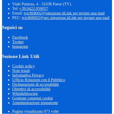
Viale Panizza, 4 - 31038 Paese (TV)
Tel:
+39.0422.959057
Email:
tvic868002@istruzione.it
Link per inviare una mail
PEC:
tvic868002@pec.istruzione.it
Link per inviare una mail
Seguici su
Facebook
Twitter
Instagram
Sezione Link Utili
Cookie policy
Note legali
Informativa Privacy
Ufficio Relazioni con il Pubblico
Dichiarazione di accessibilità
Obiettivi di accessibilità
Whistleblowing
Gestione consensi cookie
Amministrazione trasparente
Pagina visualizzata
973
volte