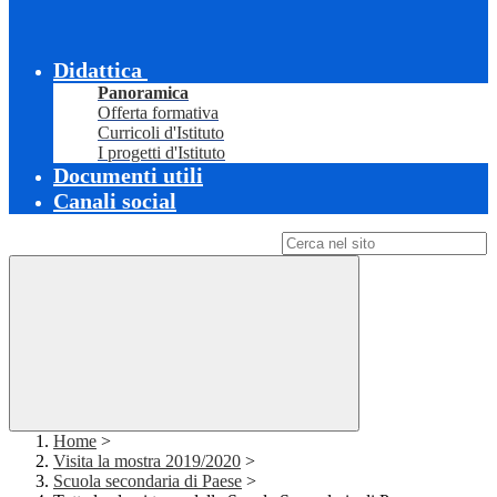
Didattica
Panoramica
Offerta formativa
Curricoli d'Istituto
I progetti d'Istituto
Documenti utili
Canali social
Campo di ricerca per le pagine del sito
Home
>
Visita la mostra 2019/2020
>
Scuola secondaria di Paese
>