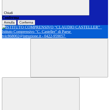
Chiudi
Conferma
Annulla
Conferma
Istituto Comprensivo "C. Casteller" di Paese
tvic868002@istruzione.it - 0422-959057