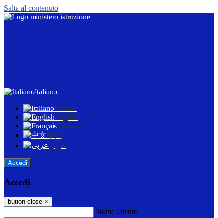
Salta al contenuto
Italiano
Italiano
English
Français
中文
عربى
Accedi
Accedi
button close
×
Nome Utente