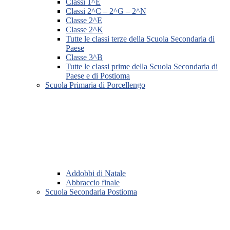
Classi 1^E
Classi 2^C – 2^G – 2^N
Classe 2^E
Classe 2^K
Tutte le classi terze della Scuola Secondaria di
Paese
Classe 3^B
Tutte le classi prime della Scuola Secondaria di
Paese e di Postioma
Scuola Primaria di Porcellengo
Addobbi di Natale
Abbraccio finale
Scuola Secondaria Postioma