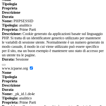
Tipologia
Proprieta
Descrizione
Durata
Nome:
PHPSESSID
Tipologia:
analitico
Proprieta:
Prime Parti
Descrizione:
Cookie generato da applicazioni basate sul linguaggio
PHP. Si tratta di un identificatore generico utilizzato per mantenere
le variabili di sessione utente. Normalmente è un numero generato in
modo casuale, il modo in cui viene utilizzato può essere specifico
per il sito, ma un buon esempio è mantenere uno stato di accesso per
un utente tra le pagine.
Durata:
Sessione
www.icpaese.org
Nome
Tipologia
Proprieta
Descrizione
Durata
Nome:
_pk_id.1.de4e
Tipologia:
analitico
Proprieta:
Prime Parti