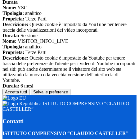
Durata
Nome:
YSC
Tipologia:
analitico
Proprieta:
Terze Parti
Descrizione:
Questo cookie è impostato da YouTube per tenere
traccia delle visualizzazioni dei video incorporati.
Durata:
Sessione
Nome:
VISITOR_INFO1_LIVE
Tipologia:
analitico
Proprieta:
Terze Parti
Descrizione:
Questo cookie è impostato da Youtube per tenere
traccia delle preferenze dell'utente per i video di Youtube incorporati
nei siti; può anche determinare se il visitatore del sito web sta
utilizzando la nuova o la vecchia versione dell'interfaccia di
Youtube.
Durata:
6 mesi
Accetta tutti
Salva le preferenze
ISTITUTO COMPRENSIVO “CLAUDIO
CASTELLER”
Contatti
ISTITUTO COMPRENSIVO “CLAUDIO CASTELLER”