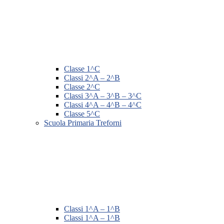
Classe 1^C
Classi 2^A – 2^B
Classe 2^C
Classi 3^A – 3^B – 3^C
Classi 4^A – 4^B – 4^C
Classe 5^C
Scuola Primaria Treforni
Classi 1^A – 1^B
Classi 1^A – 1^B