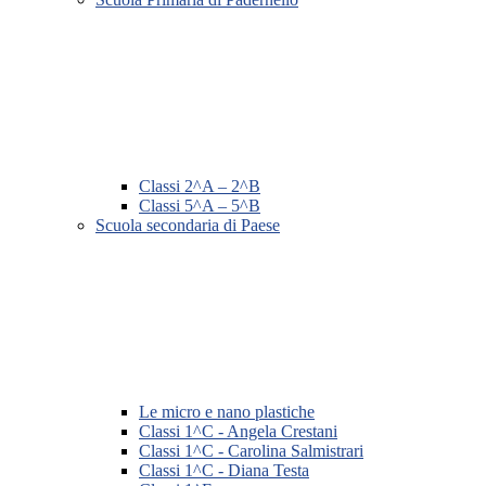
Classi 2^A – 2^B
Classi 5^A – 5^B
Scuola secondaria di Paese
Le micro e nano plastiche
Classi 1^C - Angela Crestani
Classi 1^C - Carolina Salmistrari
Classi 1^C - Diana Testa