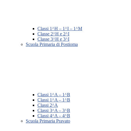
Classi 1^H – 1^I – 1^M
Classe 2^H e 2^I
Classe 3^H e 3^I
Scuola Primaria di Postioma
Classi 1^A – 1^B
Classi 1^A – 1^B
Classi 2^A
Classi 3^A – 3^B
Classi 4^A – 4^B
Scuola Primaria Pravato