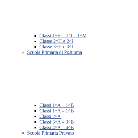
Classi 1^H – 1^I – 1^M
Classe 2^H e 2^I
Classe 3^H e 3^I
Scuola Primaria di Postioma
Classi 1^A – 1^B
Classi 1^A – 1^B
Classi 2^A
Classi 3^A – 3^B
Classi 4^A – 4^B
Scuola Primaria Pravato