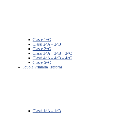
Classe 1^C
Classi 2^A – 2^B
Classe 2^C
Classi 3^A – 3^B – 3^C
Classi 4^A – 4^B – 4^C
Classe 5^C
Scuola Primaria Treforni
Classi 1^A – 1^B