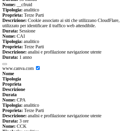
Nome:
__cfruid
Tipologia:
analitico
Proprieta:
Terze Parti
Descrizione:
Cookie associato ai siti che utilizzano CloudFlare,
utilizzato per identificare il traffico web attendibile.
Durata:
Sessione
Nome:
CAI
Tipologia:
analitico
Proprieta:
Terze Parti
Descrizione:
analisi e profilazione navigazione utente
Durata:
1 anno
www.canva.com
Nome
Tipologia
Proprieta
Descrizione
Durata
Nome:
CPA
Tipologia:
analitico
Proprieta:
Terze Parti
Descrizione:
analisi e profilazione navigazione utente
Durata:
3 ore
Nome:
CCK