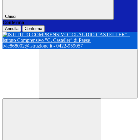
Chiudi
Conferma
Annulla
Conferma
Istituto Comprensivo "C. Casteller" di Paese
tvic868002@istruzione.it - 0422-959057