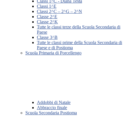
Classi 1^C - Diana Testa
Classi 1^E
Classi 2^C – 2^G – 2^N
Classe 2^E
Classe 2^K
Tutte le classi terze della Scuola Secondaria di
Paese
Classe 3^B
Tutte le classi prime della Scuola Secondaria di
Paese e di Postioma
Scuola Primaria di Porcellengo
Addobbi di Natale
Abbraccio finale
Scuola Secondaria Postioma