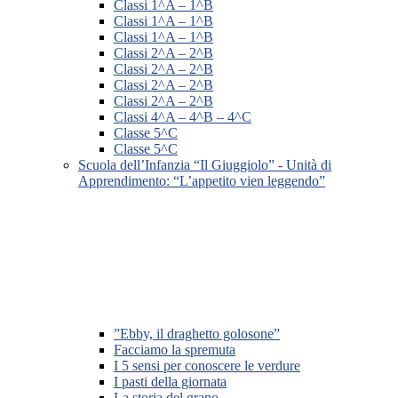
Classi 1^A – 1^B
Classi 1^A – 1^B
Classi 1^A – 1^B
Classi 2^A – 2^B
Classi 2^A – 2^B
Classi 2^A – 2^B
Classi 2^A – 2^B
Classi 4^A – 4^B – 4^C
Classe 5^C
Classe 5^C
Scuola dell’Infanzia “Il Giuggiolo” - Unità di
Apprendimento: “L’appetito vien leggendo”
”Ebby, il draghetto golosone”
Facciamo la spremuta
I 5 sensi per conoscere le verdure
I pasti della giornata
La storia del grano