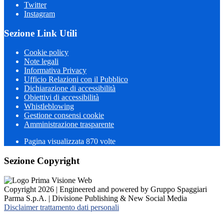
Twitter
Instagram
Sezione Link Utili
Cookie policy
Note legali
Informativa Privacy
Ufficio Relazioni con il Pubblico
Dichiarazione di accessibilità
Obiettivi di accessibilità
Whistleblowing
Gestione consensi cookie
Amministrazione trasparente
Pagina visualizzata
870
volte
Sezione Copyright
Copyright 2026 | Engineered and powered by Gruppo Spaggiari
Parma S.p.A. | Divisione Publishing & New Social Media
Disclaimer trattamento dati personali