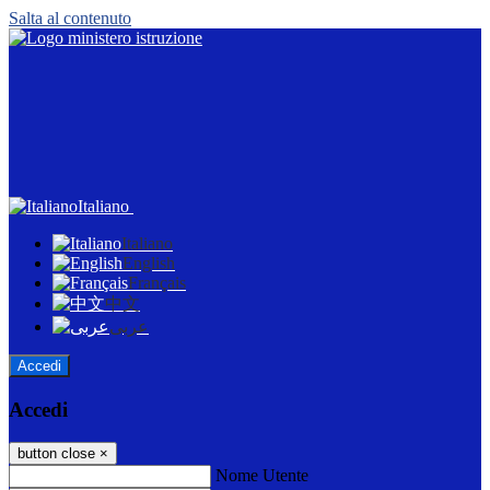
Salta al contenuto
Italiano
Italiano
English
Français
中文
عربى
Accedi
Accedi
button close
×
Nome Utente