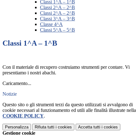
Classi 1^A – 1^B
Classi 2^A – 2^B
Classi 2^A – 2^B
Classi 3^A – 3^B
Classe 4^A
Classi 5^A – 5^B
Classi 1^A – 1^B
Con il materiale di recupero costruiamo strumenti per contare. Vi
presentiamo i nostri abachi.
Caricamento...
Notizie
Questo sito o gli strumenti terzi da questo utilizzati si avvalgono di
cookie necessari al funzionamento ed utili alle finalità illustrate nella
COOKIE POLICY
.
Personalizza
Rifiuta tutti
i cookies
Accetta tutti
i cookies
Gestione cookie