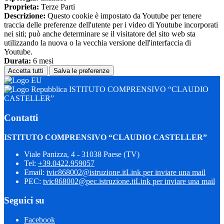
Proprieta:
Terze Parti
Descrizione:
Questo cookie è impostato da Youtube per tenere
traccia delle preferenze dell'utente per i video di Youtube incorporati
nei siti; può anche determinare se il visitatore del sito web sta
utilizzando la nuova o la vecchia versione dell'interfaccia di
Youtube.
Durata:
6 mesi
Accetta tutti
Salva le preferenze
ISTITUTO COMPRENSIVO “CLAUDIO
CASTELLER”
Contatti
ISTITUTO COMPRENSIVO “CLAUDIO CASTELLER”
Viale Panizza, 4 - 31038 Paese (TV)
Tel:
+39.0422.959057
Email:
tvic868002@istruzione.it
Link per inviare una mail
PEC:
tvic868002@pec.istruzione.it
Link per inviare una mail
Seguici su
Facebook