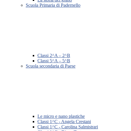
Scuola Primaria di Padernello
Classi 2^A – 2^B
Classi 5^A – 5^B
Scuola secondaria di Paese
Le micro e nano plastiche
Classi 1^C - Angela Crestani
Classi 1^C - Carolina Salmistrari