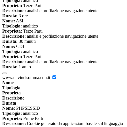
Tipologia:
analitico
Proprieta:
Terze Parti
Descrizione:
analisi e profilazione navigazione utente
Durata:
3 ore
Nome:
ASI
Tipologia:
analitico
Proprieta:
Terze Parti
Descrizione:
analisi e profilazione navigazione utente
Durata:
30 minuti
Nome:
CDI
Tipologia:
analitico
Proprieta:
Terze Parti
Descrizione:
analisi e profilazione navigazione utente
Durata:
1 anno
www.davincisomma.edu.it
Nome
Tipologia
Proprieta
Descrizione
Durata
Nome:
PHPSESSID
Tipologia:
analitico
Proprieta:
Prime Parti
Descrizione:
Cookie generato da applicazioni basate sul linguaggio