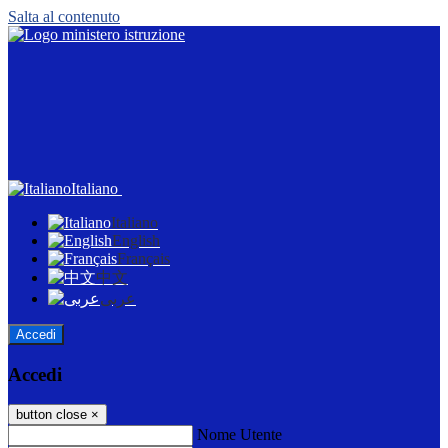
Salta al contenuto
Italiano
Italiano
English
Français
中文
عربى
Accedi
Accedi
button close
×
Nome Utente