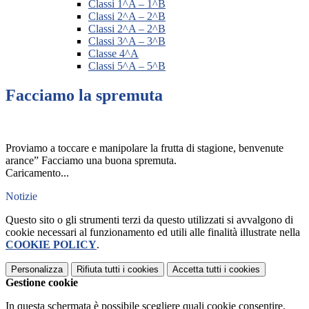
Classi 1^A – 1^B
Classi 2^A – 2^B
Classi 2^A – 2^B
Classi 3^A – 3^B
Classe 4^A
Classi 5^A – 5^B
Facciamo la spremuta
P
roviamo a toccare e manipolare la frutta di stagione, benvenute
arance” Facciamo una buona spremuta.
Caricamento...
Notizie
Questo sito o gli strumenti terzi da questo utilizzati si avvalgono di
cookie necessari al funzionamento ed utili alle finalità illustrate nella
COOKIE POLICY
.
Personalizza
Rifiuta tutti
i cookies
Accetta tutti
i cookies
Gestione cookie
In questa schermata è possibile scegliere quali cookie consentire.