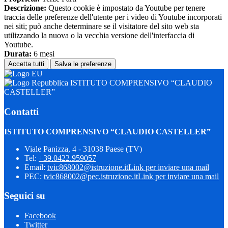
Descrizione:
Questo cookie è impostato da Youtube per tenere
traccia delle preferenze dell'utente per i video di Youtube incorporati
nei siti; può anche determinare se il visitatore del sito web sta
utilizzando la nuova o la vecchia versione dell'interfaccia di
Youtube.
Durata:
6 mesi
Accetta tutti
Salva le preferenze
ISTITUTO COMPRENSIVO “CLAUDIO
CASTELLER”
Contatti
ISTITUTO COMPRENSIVO “CLAUDIO CASTELLER”
Viale Panizza, 4 - 31038 Paese (TV)
Tel:
+39.0422.959057
Email:
tvic868002@istruzione.it
Link per inviare una mail
PEC:
tvic868002@pec.istruzione.it
Link per inviare una mail
Seguici su
Facebook
Twitter