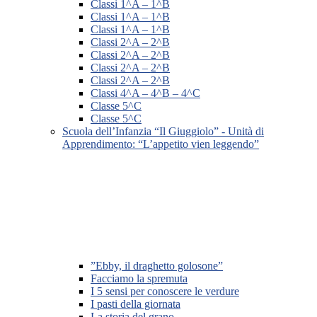
Classi 1^A – 1^B
Classi 1^A – 1^B
Classi 1^A – 1^B
Classi 2^A – 2^B
Classi 2^A – 2^B
Classi 2^A – 2^B
Classi 2^A – 2^B
Classi 4^A – 4^B – 4^C
Classe 5^C
Classe 5^C
Scuola dell’Infanzia “Il Giuggiolo” - Unità di
Apprendimento: “L’appetito vien leggendo”
”Ebby, il draghetto golosone”
Facciamo la spremuta
I 5 sensi per conoscere le verdure
I pasti della giornata
La storia del grano