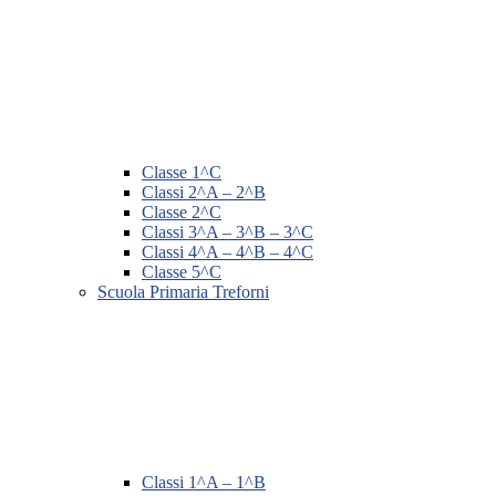
Classe 1^C
Classi 2^A – 2^B
Classe 2^C
Classi 3^A – 3^B – 3^C
Classi 4^A – 4^B – 4^C
Classe 5^C
Scuola Primaria Treforni
Classi 1^A – 1^B