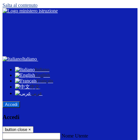
Salta al contenuto
Italiano
Italiano
English
Français
中文
عربى
Accedi
Accedi
button close
×
Nome Utente