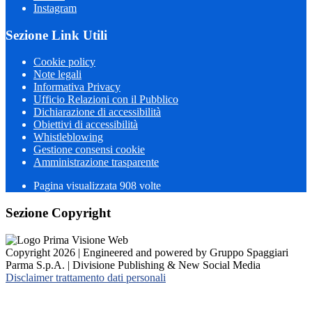
Instagram
Sezione Link Utili
Cookie policy
Note legali
Informativa Privacy
Ufficio Relazioni con il Pubblico
Dichiarazione di accessibilità
Obiettivi di accessibilità
Whistleblowing
Gestione consensi cookie
Amministrazione trasparente
Pagina visualizzata
908
volte
Sezione Copyright
Copyright 2026 | Engineered and powered by Gruppo Spaggiari
Parma S.p.A. | Divisione Publishing & New Social Media
Disclaimer trattamento dati personali