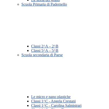
Scuola Primaria di Padernello
Classi 2^A – 2^B
Classi 5^A – 5^B
Scuola secondaria di Paese
Le micro e nano plastiche
Classi 1^C - Angela Crestani
Classi 1^C - Carolina Salmistrari