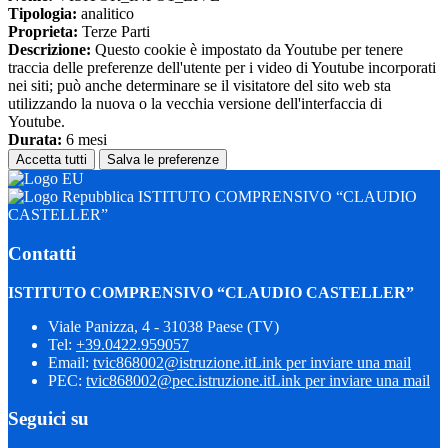
Tipologia:
analitico
Proprieta:
Terze Parti
Descrizione:
Questo cookie è impostato da Youtube per tenere
traccia delle preferenze dell'utente per i video di Youtube incorporati
nei siti; può anche determinare se il visitatore del sito web sta
utilizzando la nuova o la vecchia versione dell'interfaccia di
Youtube.
Durata:
6 mesi
Accetta tutti
Salva le preferenze
ISTITUTO COMPRENSIVO “CLAUDIO
CASTELLER”
Contatti
ISTITUTO COMPRENSIVO “CLAUDIO CASTELLER”
Viale Panizza, 4 - 31038 Paese (TV)
Tel:
+39.0422.959057
Email:
tvic868002@istruzione.it
Link per inviare una mail
PEC:
tvic868002@pec.istruzione.it
Link per inviare una mail
Seguici su