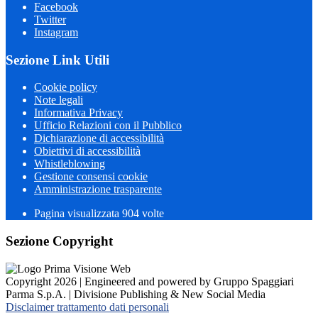
Facebook
Twitter
Instagram
Sezione Link Utili
Cookie policy
Note legali
Informativa Privacy
Ufficio Relazioni con il Pubblico
Dichiarazione di accessibilità
Obiettivi di accessibilità
Whistleblowing
Gestione consensi cookie
Amministrazione trasparente
Pagina visualizzata
904
volte
Sezione Copyright
Copyright 2026 | Engineered and powered by Gruppo Spaggiari
Parma S.p.A. | Divisione Publishing & New Social Media
Disclaimer trattamento dati personali