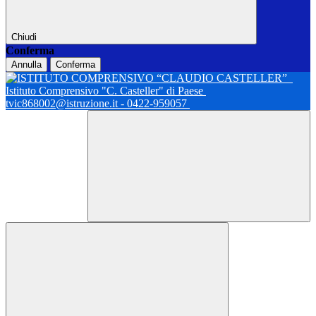
Chiudi
Conferma
Annulla
Conferma
Istituto Comprensivo "C. Casteller" di Paese
tvic868002@istruzione.it - 0422-959057