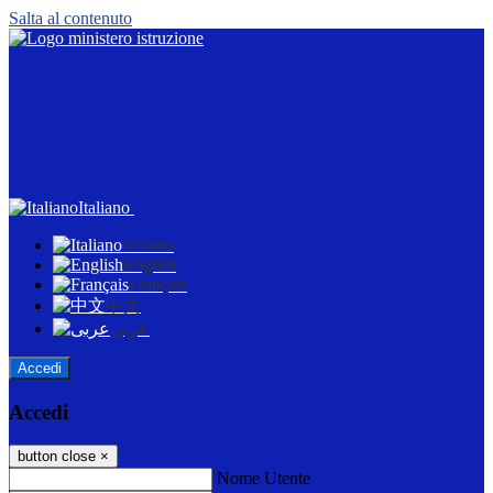
Salta al contenuto
Italiano
Italiano
English
Français
中文
عربى
Accedi
Accedi
button close
×
Nome Utente