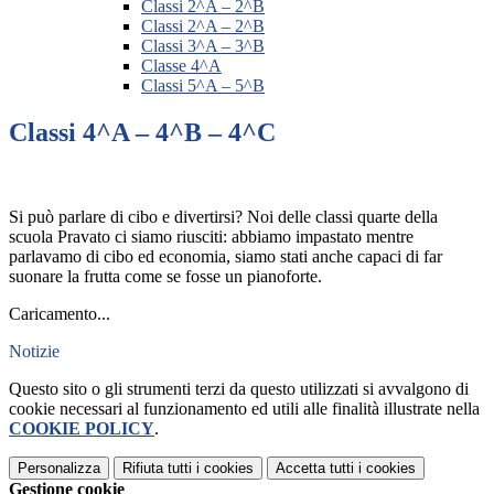
Classi 2^A – 2^B
Classi 2^A – 2^B
Classi 3^A – 3^B
Classe 4^A
Classi 5^A – 5^B
Classi 4^A – 4^B – 4^C
Si può parlare di cibo e divertirsi? Noi delle classi quarte della
scuola Pravato ci siamo riusciti: abbiamo impastato mentre
parlavamo di cibo ed economia, siamo stati anche capaci di far
suonare la frutta come se fosse un pianoforte.
Caricamento...
Notizie
Questo sito o gli strumenti terzi da questo utilizzati si avvalgono di
cookie necessari al funzionamento ed utili alle finalità illustrate nella
COOKIE POLICY
.
Personalizza
Rifiuta tutti
i cookies
Accetta tutti
i cookies
Gestione cookie