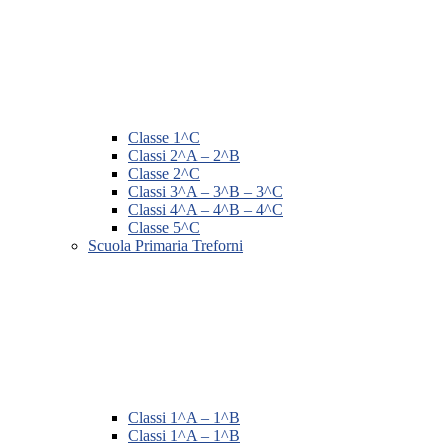
Classe 1^C
Classi 2^A – 2^B
Classe 2^C
Classi 3^A – 3^B – 3^C
Classi 4^A – 4^B – 4^C
Classe 5^C
Scuola Primaria Treforni
Classi 1^A – 1^B
Classi 1^A – 1^B