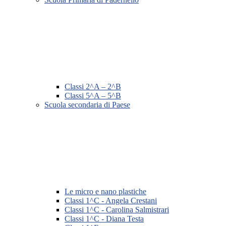
Classi 2^A – 2^B
Classi 5^A – 5^B
Scuola secondaria di Paese
Le micro e nano plastiche
Classi 1^C - Angela Crestani
Classi 1^C - Carolina Salmistrari
Classi 1^C - Diana Testa