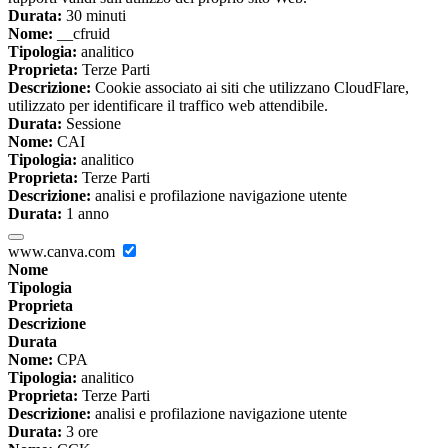
Durata:
30 minuti
Nome:
__cfruid
Tipologia:
analitico
Proprieta:
Terze Parti
Descrizione:
Cookie associato ai siti che utilizzano CloudFlare,
utilizzato per identificare il traffico web attendibile.
Durata:
Sessione
Nome:
CAI
Tipologia:
analitico
Proprieta:
Terze Parti
Descrizione:
analisi e profilazione navigazione utente
Durata:
1 anno
www.canva.com
Nome
Tipologia
Proprieta
Descrizione
Durata
Nome:
CPA
Tipologia:
analitico
Proprieta:
Terze Parti
Descrizione:
analisi e profilazione navigazione utente
Durata:
3 ore