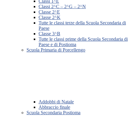
Classi 1^E
Classi 2^C – 2^G – 2^N
Classe 2^E
Classe 2^K
Tutte le classi terze della Scuola Secondaria di
Paese
Classe 3^B
Tutte le classi prime della Scuola Secondaria di
Paese e di Postioma
Scuola Primaria di Porcellengo
Addobbi di Natale
Abbraccio finale
Scuola Secondaria Postioma