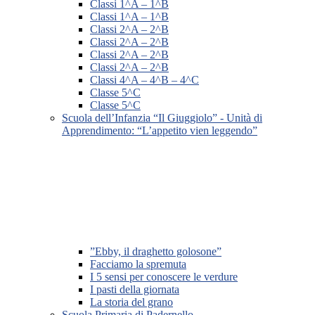
Classi 1^A – 1^B
Classi 1^A – 1^B
Classi 2^A – 2^B
Classi 2^A – 2^B
Classi 2^A – 2^B
Classi 2^A – 2^B
Classi 4^A – 4^B – 4^C
Classe 5^C
Classe 5^C
Scuola dell’Infanzia “Il Giuggiolo” - Unità di
Apprendimento: “L’appetito vien leggendo”
”Ebby, il draghetto golosone”
Facciamo la spremuta
I 5 sensi per conoscere le verdure
I pasti della giornata
La storia del grano
Scuola Primaria di Padernello