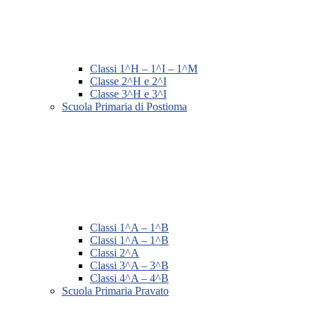
Classi 1^H – 1^I – 1^M
Classe 2^H e 2^I
Classe 3^H e 3^I
Scuola Primaria di Postioma
Classi 1^A – 1^B
Classi 1^A – 1^B
Classi 2^A
Classi 3^A – 3^B
Classi 4^A – 4^B
Scuola Primaria Pravato