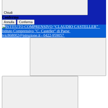
Chiudi
Conferma
Annulla
Conferma
Istituto Comprensivo "C. Casteller" di Paese
tvic868002@istruzione.it - 0422-959057