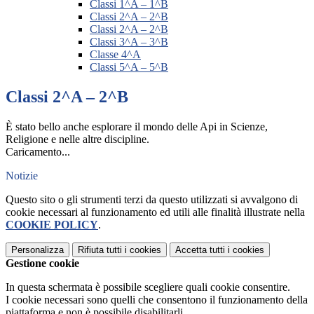
Classi 1^A – 1^B
Classi 2^A – 2^B
Classi 2^A – 2^B
Classi 3^A – 3^B
Classe 4^A
Classi 5^A – 5^B
Classi 2^A – 2^B
È stato bello anche esplorare il mondo delle Api in Scienze,
Religione e nelle altre discipline.
Caricamento...
Notizie
Questo sito o gli strumenti terzi da questo utilizzati si avvalgono di
cookie necessari al funzionamento ed utili alle finalità illustrate nella
COOKIE POLICY
.
Personalizza
Rifiuta tutti
i cookies
Accetta tutti
i cookies
Gestione cookie
In questa schermata è possibile scegliere quali cookie consentire.
I cookie necessari sono quelli che consentono il funzionamento della
piattaforma e non è possibile disabilitarli.