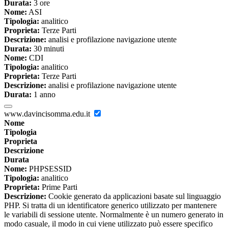
Durata:
3 ore
Nome:
ASI
Tipologia:
analitico
Proprieta:
Terze Parti
Descrizione:
analisi e profilazione navigazione utente
Durata:
30 minuti
Nome:
CDI
Tipologia:
analitico
Proprieta:
Terze Parti
Descrizione:
analisi e profilazione navigazione utente
Durata:
1 anno
www.davincisomma.edu.it
Nome
Tipologia
Proprieta
Descrizione
Durata
Nome:
PHPSESSID
Tipologia:
analitico
Proprieta:
Prime Parti
Descrizione:
Cookie generato da applicazioni basate sul linguaggio
PHP. Si tratta di un identificatore generico utilizzato per mantenere
le variabili di sessione utente. Normalmente è un numero generato in
modo casuale, il modo in cui viene utilizzato può essere specifico