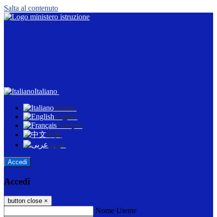
Salta al contenuto
Italiano
Italiano
English
Français
中文
عربى
Accedi
Accedi
button close
×
Nome Utente