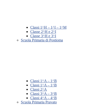
Classi 1^H – 1^I – 1^M
Classe 2^H e 2^I
Classe 3^H e 3^I
Scuola Primaria di Postioma
Classi 1^A – 1^B
Classi 1^A – 1^B
Classi 2^A
Classi 3^A – 3^B
Classi 4^A – 4^B
Scuola Primaria Pravato