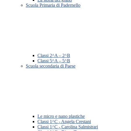
Scuola Primaria di Padernello
Classi 2^A – 2^B
Classi 5^A – 5^B
Scuola secondaria di Paese
Le micro e nano plastiche
Classi 1^C - Angela Crestani
Classi 1^C - Carolina Salmistrari