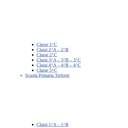
Classe 1^C
Classi 2^A – 2^B
Classe 2^C
Classi 3^A – 3^B – 3^C
Classi 4^A – 4^B – 4^C
Classe 5^C
Scuola Primaria Treforni
Classi 1^A – 1^B