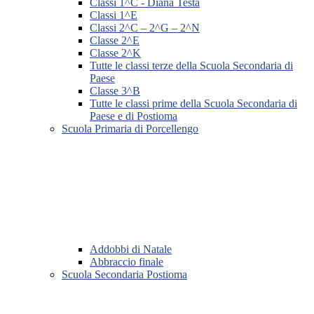
Classi 1^C - Diana Testa
Classi 1^E
Classi 2^C – 2^G – 2^N
Classe 2^E
Classe 2^K
Tutte le classi terze della Scuola Secondaria di
Paese
Classe 3^B
Tutte le classi prime della Scuola Secondaria di
Paese e di Postioma
Scuola Primaria di Porcellengo
Addobbi di Natale
Abbraccio finale
Scuola Secondaria Postioma