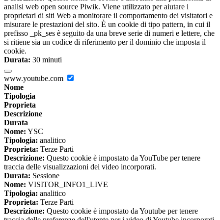
analisi web open source Piwik. Viene utilizzato per aiutare i
proprietari di siti Web a monitorare il comportamento dei visitatori e
misurare le prestazioni del sito. È un cookie di tipo pattern, in cui il
prefisso _pk_ses è seguito da una breve serie di numeri e lettere, che
si ritiene sia un codice di riferimento per il dominio che imposta il
cookie.
Durata:
30 minuti
www.youtube.com
Nome
Tipologia
Proprieta
Descrizione
Durata
Nome:
YSC
Tipologia:
analitico
Proprieta:
Terze Parti
Descrizione:
Questo cookie è impostato da YouTube per tenere
traccia delle visualizzazioni dei video incorporati.
Durata:
Sessione
Nome:
VISITOR_INFO1_LIVE
Tipologia:
analitico
Proprieta:
Terze Parti
Descrizione:
Questo cookie è impostato da Youtube per tenere
traccia delle preferenze dell'utente per i video di Youtube incorporati