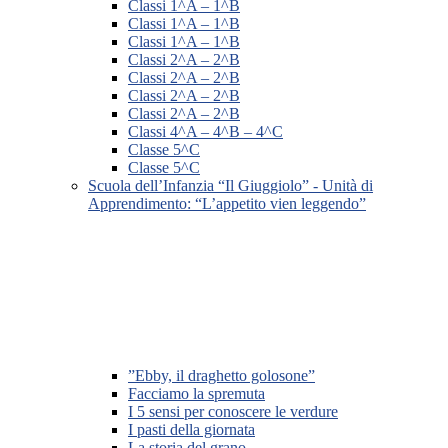
Classi 1^A – 1^B
Classi 1^A – 1^B
Classi 1^A – 1^B
Classi 2^A – 2^B
Classi 2^A – 2^B
Classi 2^A – 2^B
Classi 2^A – 2^B
Classi 4^A – 4^B – 4^C
Classe 5^C
Classe 5^C
Scuola dell’Infanzia “Il Giuggiolo” - Unità di
Apprendimento: “L’appetito vien leggendo”
”Ebby, il draghetto golosone”
Facciamo la spremuta
I 5 sensi per conoscere le verdure
I pasti della giornata
La storia del grano