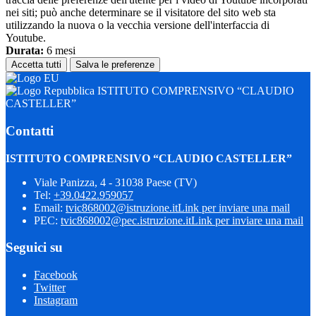
nei siti; può anche determinare se il visitatore del sito web sta
utilizzando la nuova o la vecchia versione dell'interfaccia di
Youtube.
Durata:
6 mesi
Accetta tutti
Salva le preferenze
ISTITUTO COMPRENSIVO “CLAUDIO
CASTELLER”
Contatti
ISTITUTO COMPRENSIVO “CLAUDIO CASTELLER”
Viale Panizza, 4 - 31038 Paese (TV)
Tel:
+39.0422.959057
Email:
tvic868002@istruzione.it
Link per inviare una mail
PEC:
tvic868002@pec.istruzione.it
Link per inviare una mail
Seguici su
Facebook
Twitter
Instagram