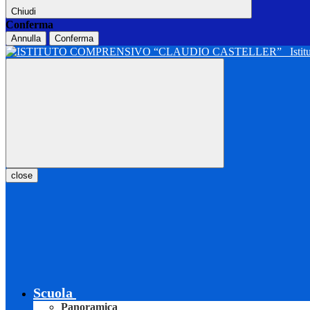
Chiudi
Conferma
Annulla
Conferma
Isti
close
Scuola
Panoramica