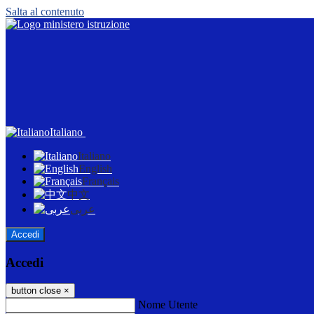
Salta al contenuto
Italiano
Italiano
English
Français
中文
عربى
Accedi
Accedi
button close
×
Nome Utente