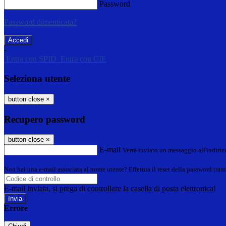
Password
Password dimenticata?
-
Entra con SPID
Entra con CIE
Seleziona utente
button close
×
Recupero password
button close
×
E-mail
Verrà inviato un messaggio all'indirizz
Non hai una e-mail associata al nome utente? Effettua il reset della password tram
E-mail inviata, si prega di controllare la casella di posta elettronica!
Errore