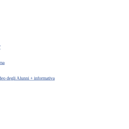
7
oma
ideo degli Alunni + informativa