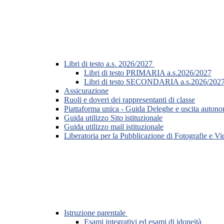
Libri di testo a.s. 2026/2027
Libri di testo PRIMARIA a.s.2026/2027
Libri di testo SECONDARIA a.s.2026/202
Assicurazione
Ruoli e doveri dei rappresentanti di classe
Piattaforma unica - Guida Deleghe e uscita auton
Guida utilizzo Sito istituzionale
Guida utilizzo mail istituzionale
Liberatoria per la Pubblicazione di Fotografie e V
Istruzione parentale
Esami integrativi ed esami di idoneità