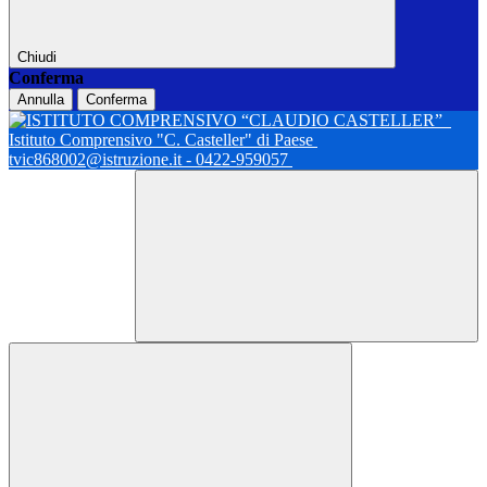
Chiudi
Conferma
Annulla
Conferma
Istituto Comprensivo "C. Casteller" di Paese
tvic868002@istruzione.it - 0422-959057