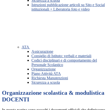
Sicurezza a scuola
Istruzioni pubblicazione articoli su Sito e Social
istituzionali + Liberatoria foto e video
ATA
Assicurazione
Consiglio di Istituto: verbali e materiali
Codici disciplinari e di comportamento del
Personale Scolastico
Organizzazione
Piano Attività ATA
Richiesta Manutenzioni
Sicurezza a scuola
Organizzazione scolastica & modulistica
DOCENTI
In questa pagina sono raccolti i documenti ufficiali che definiscono