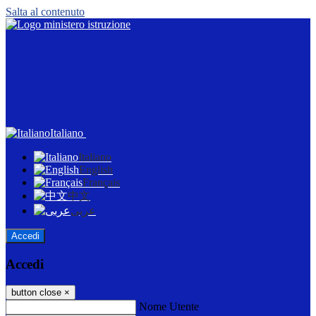
Salta al contenuto
Italiano
Italiano
English
Français
中文
عربى
Accedi
Accedi
button close
×
Nome Utente