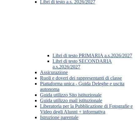
Libri di testo a.s. 2026/2027
Libri di testo PRIMARIA a.s.2026/2027
Libri di testo SECONDARIA
a.s.2026/2027
Assicurazione
Ruoli e doveri dei rappresentanti di classe
Piattaforma unica - Guida Deleghe e uscita
autonoma
Guida utilizzo Sito istituzionale
Guida utilizzo mail istituzionale
Liberatoria per la Pubblicazione di Fotografie e
Video degli Alunni + informativa
Istruzione parentale