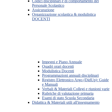
Codici disciplinari e di comportamento del
Personale Scolastico
Assicurazione
Organizzazione scolastica & modulistica
DOCENTI
Impegni e Piano Annuale
Quadri orari docenti
Modulistica Docenti
Programmazioni annuali disciplinari
Registro Elettronico Argo (DidUp): Guide
e Manuali
Verbali & Materiali Collegi e riunioni varie
Rubriche di valutazione primaria
Esami di stato Scuola Secondaria
Didattica & Materiali utili all'insegnamento