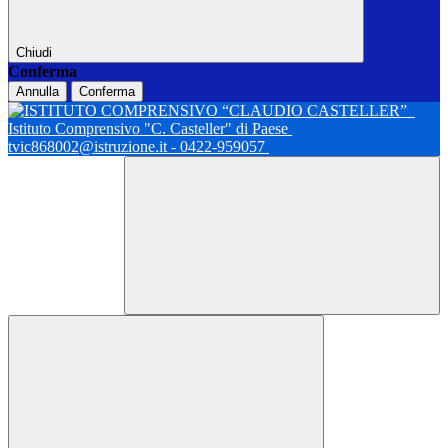
Chiudi
Conferma
Annulla
Conferma
Istituto Comprensivo "C. Casteller" di Paese
tvic868002@istruzione.it - 0422-959057