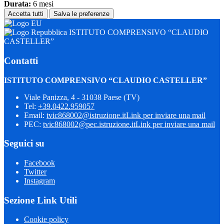
Durata:
6 mesi
Accetta tutti
Salva le preferenze
ISTITUTO COMPRENSIVO “CLAUDIO
CASTELLER”
Contatti
ISTITUTO COMPRENSIVO “CLAUDIO CASTELLER”
Viale Panizza, 4 - 31038 Paese (TV)
Tel:
+39.0422.959057
Email:
tvic868002@istruzione.it
Link per inviare una mail
PEC:
tvic868002@pec.istruzione.it
Link per inviare una mail
Seguici su
Facebook
Twitter
Instagram
Sezione Link Utili
Cookie policy