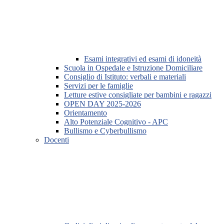
Esami integrativi ed esami di idoneità
Scuola in Ospedale e Istruzione Domiciliare
Consiglio di Istituto: verbali e materiali
Servizi per le famiglie
Letture estive consigliate per bambini e ragazzi
OPEN DAY 2025-2026
Orientamento
Alto Potenziale Cognitivo - APC
Bullismo e Cyberbullismo
Docenti