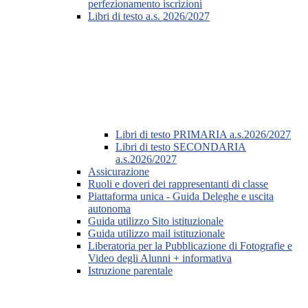
perfezionamento iscrizioni
Libri di testo a.s. 2026/2027
Libri di testo PRIMARIA a.s.2026/2027
Libri di testo SECONDARIA
a.s.2026/2027
Assicurazione
Ruoli e doveri dei rappresentanti di classe
Piattaforma unica - Guida Deleghe e uscita
autonoma
Guida utilizzo Sito istituzionale
Guida utilizzo mail istituzionale
Liberatoria per la Pubblicazione di Fotografie e
Video degli Alunni + informativa
Istruzione parentale