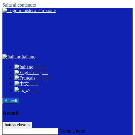
Salta al contenuto
Italiano
Italiano
English
Français
中文
عربى
Accedi
Accedi
button close
×
Nome Utente