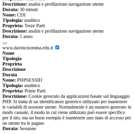
Descrizione:
analisi e profilazione navigazione utente
Durata:
30 minuti
Nome:
CDI
Tipologia:
analitico
Proprieta:
Terze Parti
Descrizione:
analisi e profilazione navigazione utente
Durata:
1 anno
www.davincisomma.edu.it
Nome
Tipologia
Proprieta
Descrizione
Durata
Nome:
PHPSESSID
Tipologia:
analitico
Proprieta:
Prime Parti
Descrizione:
Cookie generato da applicazioni basate sul linguaggio
PHP. Si tratta di un identificatore generico utilizzato per mantenere
le variabili di sessione utente. Normalmente è un numero generato in
modo casuale, il modo in cui viene utilizzato può essere specifico
per il sito, ma un buon esempio è mantenere uno stato di accesso per
un utente tra le pagine.
Durata:
Sessione