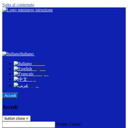
Salta al contenuto
Italiano
Italiano
English
Français
中文
عربى
Accedi
Accedi
button close
×
Nome Utente