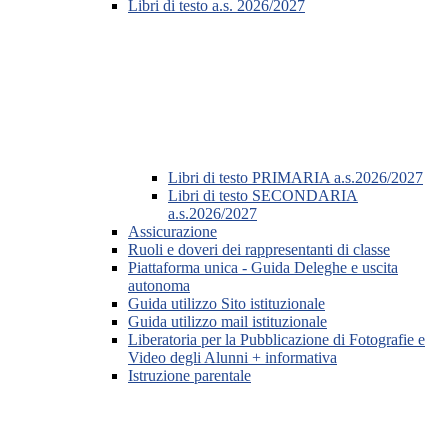
Libri di testo a.s. 2026/2027
Libri di testo PRIMARIA a.s.2026/2027
Libri di testo SECONDARIA
a.s.2026/2027
Assicurazione
Ruoli e doveri dei rappresentanti di classe
Piattaforma unica - Guida Deleghe e uscita
autonoma
Guida utilizzo Sito istituzionale
Guida utilizzo mail istituzionale
Liberatoria per la Pubblicazione di Fotografie e
Video degli Alunni + informativa
Istruzione parentale