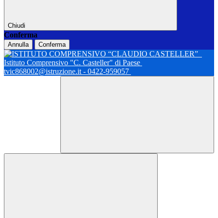
Chiudi
Conferma
Annulla
Conferma
Istituto Comprensivo "C. Casteller" di Paese
tvic868002@istruzione.it - 0422-959057