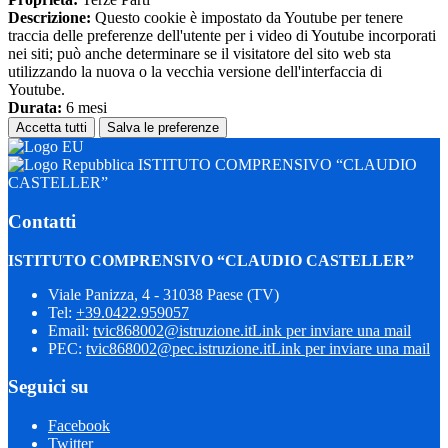
Descrizione:
Questo cookie è impostato da Youtube per tenere
traccia delle preferenze dell'utente per i video di Youtube incorporati
nei siti; può anche determinare se il visitatore del sito web sta
utilizzando la nuova o la vecchia versione dell'interfaccia di
Youtube.
Durata:
6 mesi
Accetta tutti
Salva le preferenze
ISTITUTO COMPRENSIVO “CLAUDIO
CASTELLER”
Contatti
ISTITUTO COMPRENSIVO “CLAUDIO CASTELLER”
Viale Panizza, 4 - 31038 Paese (TV)
Tel:
+39.0422.959057
Email:
tvic868002@istruzione.it
Link per inviare una mail
PEC:
tvic868002@pec.istruzione.it
Link per inviare una mail
Seguici su
Facebook
Twitter