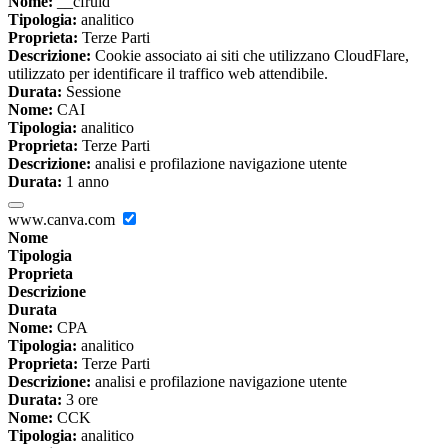
Nome:
__cfruid
Tipologia:
analitico
Proprieta:
Terze Parti
Descrizione:
Cookie associato ai siti che utilizzano CloudFlare,
utilizzato per identificare il traffico web attendibile.
Durata:
Sessione
Nome:
CAI
Tipologia:
analitico
Proprieta:
Terze Parti
Descrizione:
analisi e profilazione navigazione utente
Durata:
1 anno
www.canva.com
Nome
Tipologia
Proprieta
Descrizione
Durata
Nome:
CPA
Tipologia:
analitico
Proprieta:
Terze Parti
Descrizione:
analisi e profilazione navigazione utente
Durata:
3 ore
Nome:
CCK
Tipologia:
analitico