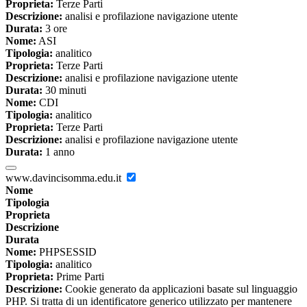
Proprieta:
Terze Parti
Descrizione:
analisi e profilazione navigazione utente
Durata:
3 ore
Nome:
ASI
Tipologia:
analitico
Proprieta:
Terze Parti
Descrizione:
analisi e profilazione navigazione utente
Durata:
30 minuti
Nome:
CDI
Tipologia:
analitico
Proprieta:
Terze Parti
Descrizione:
analisi e profilazione navigazione utente
Durata:
1 anno
www.davincisomma.edu.it
Nome
Tipologia
Proprieta
Descrizione
Durata
Nome:
PHPSESSID
Tipologia:
analitico
Proprieta:
Prime Parti
Descrizione:
Cookie generato da applicazioni basate sul linguaggio
PHP. Si tratta di un identificatore generico utilizzato per mantenere