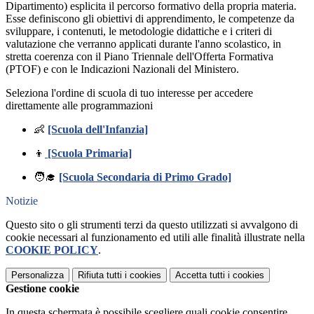
Dipartimento) esplicita il percorso formativo della propria materia.
Esse definiscono gli obiettivi di apprendimento,
le competenze da
sviluppare,
i contenuti,
le metodologie didattiche e i criteri di
valutazione che verranno applicati durante l'anno scolastico,
in
stretta coerenza con il Piano Triennale dell'Offerta Formativa
(PTOF) e con le Indicazioni Nazionali del Ministero.
Seleziona l'ordine di scuola di tuo interesse per accedere
direttamente alle programmazioni
👶
[Scuola dell'Infanzia]
👦
[Scuola Primaria]
🧑‍🎓
[Scuola Secondaria di Primo Grado]
Notizie
Questo sito o gli strumenti terzi da questo utilizzati si avvalgono di
cookie necessari al funzionamento ed utili alle finalità illustrate nella
COOKIE POLICY
.
Personalizza
Rifiuta tutti
i cookies
Accetta tutti
i cookies
Gestione cookie
In questa schermata è possibile scegliere quali cookie consentire.