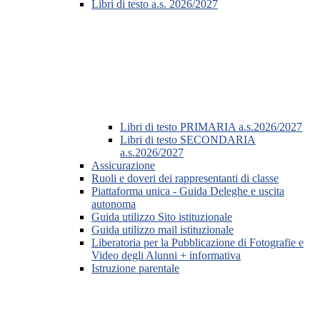
Libri di testo a.s. 2026/2027
Libri di testo PRIMARIA a.s.2026/2027
Libri di testo SECONDARIA
a.s.2026/2027
Assicurazione
Ruoli e doveri dei rappresentanti di classe
Piattaforma unica - Guida Deleghe e uscita
autonoma
Guida utilizzo Sito istituzionale
Guida utilizzo mail istituzionale
Liberatoria per la Pubblicazione di Fotografie e
Video degli Alunni + informativa
Istruzione parentale