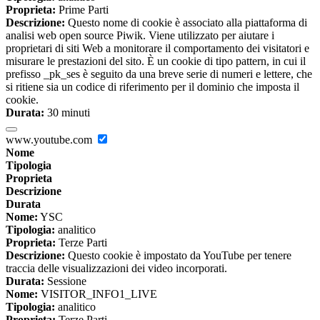
Proprieta:
Prime Parti
Descrizione:
Questo nome di cookie è associato alla piattaforma di
analisi web open source Piwik. Viene utilizzato per aiutare i
proprietari di siti Web a monitorare il comportamento dei visitatori e
misurare le prestazioni del sito. È un cookie di tipo pattern, in cui il
prefisso _pk_ses è seguito da una breve serie di numeri e lettere, che
si ritiene sia un codice di riferimento per il dominio che imposta il
cookie.
Durata:
30 minuti
www.youtube.com
Nome
Tipologia
Proprieta
Descrizione
Durata
Nome:
YSC
Tipologia:
analitico
Proprieta:
Terze Parti
Descrizione:
Questo cookie è impostato da YouTube per tenere
traccia delle visualizzazioni dei video incorporati.
Durata:
Sessione
Nome:
VISITOR_INFO1_LIVE
Tipologia:
analitico
Proprieta:
Terze Parti