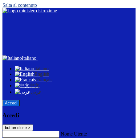
Salta al contenuto
Italiano
Italiano
English
Français
中文
عربى
Accedi
Accedi
button close
×
Nome Utente