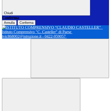
Chiudi
Conferma
Annulla
Conferma
Istituto Comprensivo "C. Casteller" di Paese
tvic868002@istruzione.it - 0422-959057