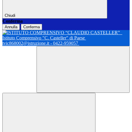
Chiudi
Conferma
Annulla
Conferma
Istituto Comprensivo "C. Casteller" di Paese
tvic868002@istruzione.it - 0422-959057