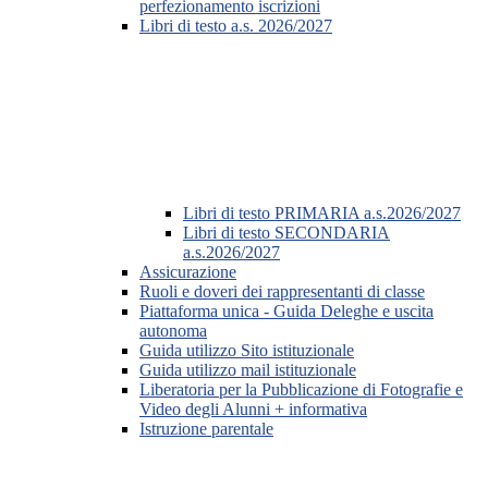
perfezionamento iscrizioni
Libri di testo a.s. 2026/2027
Libri di testo PRIMARIA a.s.2026/2027
Libri di testo SECONDARIA
a.s.2026/2027
Assicurazione
Ruoli e doveri dei rappresentanti di classe
Piattaforma unica - Guida Deleghe e uscita
autonoma
Guida utilizzo Sito istituzionale
Guida utilizzo mail istituzionale
Liberatoria per la Pubblicazione di Fotografie e
Video degli Alunni + informativa
Istruzione parentale