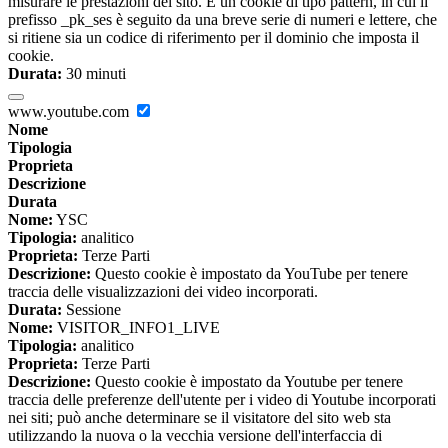
misurare le prestazioni del sito. È un cookie di tipo pattern, in cui il
prefisso _pk_ses è seguito da una breve serie di numeri e lettere, che
si ritiene sia un codice di riferimento per il dominio che imposta il
cookie.
Durata:
30 minuti
www.youtube.com
Nome
Tipologia
Proprieta
Descrizione
Durata
Nome:
YSC
Tipologia:
analitico
Proprieta:
Terze Parti
Descrizione:
Questo cookie è impostato da YouTube per tenere
traccia delle visualizzazioni dei video incorporati.
Durata:
Sessione
Nome:
VISITOR_INFO1_LIVE
Tipologia:
analitico
Proprieta:
Terze Parti
Descrizione:
Questo cookie è impostato da Youtube per tenere
traccia delle preferenze dell'utente per i video di Youtube incorporati
nei siti; può anche determinare se il visitatore del sito web sta
utilizzando la nuova o la vecchia versione dell'interfaccia di