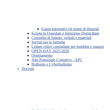
Esami integrativi ed esami di idoneità
Scuola in Ospedale e Istruzione Domiciliare
Consiglio di Istituto: verbali e materiali
Servizi per le famiglie
Letture estive consigliate per bambini e ragazzi
OPEN DAY 2025-2026
Orientamento
Alto Potenziale Cognitivo - APC
Bullismo e Cyberbullismo
Docenti