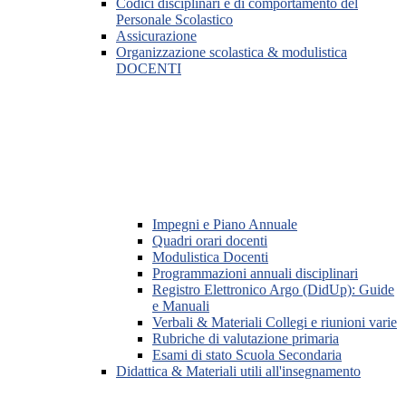
Codici disciplinari e di comportamento del
Personale Scolastico
Assicurazione
Organizzazione scolastica & modulistica
DOCENTI
Impegni e Piano Annuale
Quadri orari docenti
Modulistica Docenti
Programmazioni annuali disciplinari
Registro Elettronico Argo (DidUp): Guide
e Manuali
Verbali & Materiali Collegi e riunioni varie
Rubriche di valutazione primaria
Esami di stato Scuola Secondaria
Didattica & Materiali utili all'insegnamento