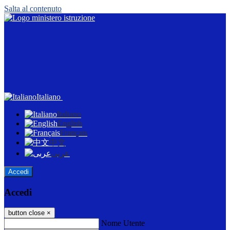
Salta al contenuto
Italiano
Italiano
English
Français
中文
عربى
Accedi
Accedi
button close
×
Nome Utente