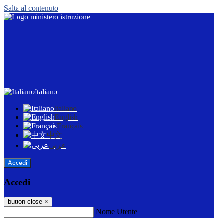
Salta al contenuto
Italiano
Italiano
English
Français
中文
عربى
Accedi
Accedi
button close
×
Nome Utente