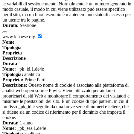
le variabili di sessione utente. Normalmente è un numero generato in
modo casuale, il modo in cui viene utilizzato può essere specifico
per il sito, ma un buon esempio è mantenere uno stato di accesso per
un utente tra le pagine.
Durata:
Sessione
www.icpaese.org
Nome
Tipologia
Proprieta
Descrizione
Durata
Nome:
_pk_id.1.de4e
Tipologia:
analitico
Proprieta:
Prime Parti
Descrizione:
Questo nome di cookie è associato alla piattaforma di
analisi web open source Piwik. Viene utilizzato per aiutare i
proprietari di siti Web a monitorare il comportamento dei visitatori e
misurare le prestazioni del sito. È un cookie di tipo pattern, in cui il
prefisso _pk_id è seguito da una breve serie di numeri e lettere, che
si ritiene sia un codice di riferimento per il dominio che imposta il
cookie.
Durata:
1 anno
Nome:
_pk_ses.1.de4e
Tipologia:
analitico