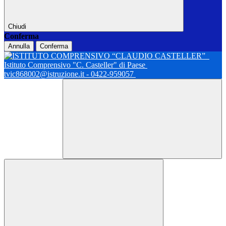
Chiudi
Conferma
Annulla
Conferma
Istituto Comprensivo "C. Casteller" di Paese
tvic868002@istruzione.it - 0422-959057