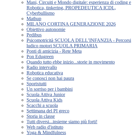
Mani, Circuiti e Mondo digitale: esperienza di coding e
Robotica, tinkering, PROPEDEUTICA ICDL,
Cyberbullismo
Mathup
MILANO CORTINA GENERAZIONE 2026
Obiettivo autonomie
Pedibus
Psicomotricità SCUOLA DELL’INFANZIA - Percorsi
ludico motori SCUOLA PRIMARIA
Ponti di amicizia - Rete Meta
Pon Edugreen
Quando tutto ebbe inizio...storie in movimento
Radio intervallo
Robotica educativa
Se conosci non hai paura
Sportxtutti
Un sorriso per i bambini
Scuola Attiva Junior
Scuola Attiva Kids
Scacchi a scuola
Settimana del PI greco
Storia in classe
Tutti diversi...insieme siamo più forti!
Web radio d'istituto
Yoga & Mindfulness