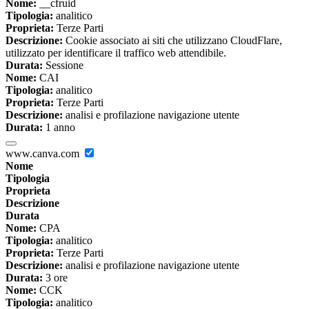
Nome:
__cfruid
Tipologia:
analitico
Proprieta:
Terze Parti
Descrizione:
Cookie associato ai siti che utilizzano CloudFlare,
utilizzato per identificare il traffico web attendibile.
Durata:
Sessione
Nome:
CAI
Tipologia:
analitico
Proprieta:
Terze Parti
Descrizione:
analisi e profilazione navigazione utente
Durata:
1 anno
www.canva.com
Nome
Tipologia
Proprieta
Descrizione
Durata
Nome:
CPA
Tipologia:
analitico
Proprieta:
Terze Parti
Descrizione:
analisi e profilazione navigazione utente
Durata:
3 ore
Nome:
CCK
Tipologia:
analitico