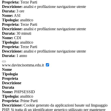
Proprieta:
Terze Parti
Descrizione:
analisi e profilazione navigazione utente
Durata:
3 ore
Nome:
ASI
Tipologia:
analitico
Proprieta:
Terze Parti
Descrizione:
analisi e profilazione navigazione utente
Durata:
30 minuti
Nome:
CDI
Tipologia:
analitico
Proprieta:
Terze Parti
Descrizione:
analisi e profilazione navigazione utente
Durata:
1 anno
www.davincisomma.edu.it
Nome
Tipologia
Proprieta
Descrizione
Durata
Nome:
PHPSESSID
Tipologia:
analitico
Proprieta:
Prime Parti
Descrizione:
Cookie generato da applicazioni basate sul linguaggio
PHP. Si tratta di un identificatore generico utilizzato per mantenere