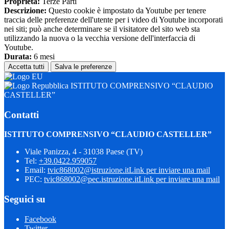
Proprieta:
Terze Parti
Descrizione:
Questo cookie è impostato da Youtube per tenere
traccia delle preferenze dell'utente per i video di Youtube incorporati
nei siti; può anche determinare se il visitatore del sito web sta
utilizzando la nuova o la vecchia versione dell'interfaccia di
Youtube.
Durata:
6 mesi
Accetta tutti
Salva le preferenze
ISTITUTO COMPRENSIVO “CLAUDIO
CASTELLER”
Contatti
ISTITUTO COMPRENSIVO “CLAUDIO CASTELLER”
Viale Panizza, 4 - 31038 Paese (TV)
Tel:
+39.0422.959057
Email:
tvic868002@istruzione.it
Link per inviare una mail
PEC:
tvic868002@pec.istruzione.it
Link per inviare una mail
Seguici su
Facebook
Twitter