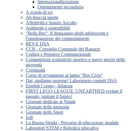
Internazionalizzazione
Orientamento secondaria
A scuola di sci
Ab-braccia aperte
Affettività e Spazio Ascolto
Ambiente e sostenibilità
”Bella Bro”. Il linguaggio degli adolescenti e
l'omologazione dei comportamenti
BES E DSA
CCR - Consiglio Comunale dei Ragazzi
Coding e Pensiero Computazionale
Competizioni scolastiche sportive e nuovi giochi della
gioventù
Continuità
Corso di avviamento al latino “Res Civis”
Dai, studiamo assieme! Laboratorio compiti DSA
English Corner - Infanzia
FIRST LEGO LEAGUE: UNEARTHED svelare il
passato, ispirare il futuro!
Giornate dedicate al Natale
Giornate della memoria
Giornate dello Sport
Icdl
La Buona Strada - Percorso di educazione stradale
Laboratori STEM e Robotica educativa