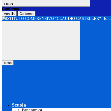
Chiudi
Conferma
Annulla
Conferma
Isti
close
Scuola
Panoramica