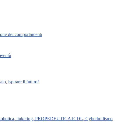
zione dei comportamenti
ioventù
ispirare il futuro!
g e Robotica, tinkering, PROPEDEUTICA ICDL, Cyberbullismo