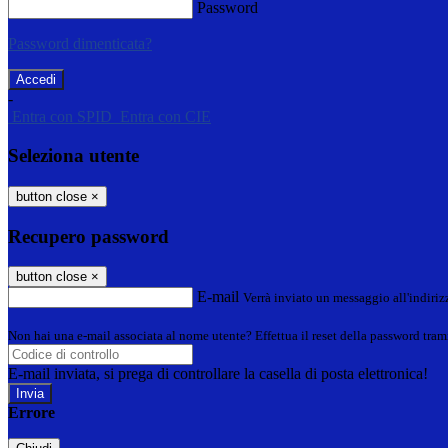
Password
Password dimenticata?
-
Entra con SPID
Entra con CIE
Seleziona utente
button close
×
Recupero password
button close
×
E-mail
Verrà inviato un messaggio all'indirizz
Non hai una e-mail associata al nome utente? Effettua il reset della password tram
E-mail inviata, si prega di controllare la casella di posta elettronica!
Errore