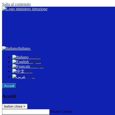
Salta al contenuto
Italiano
Italiano
English
Français
中文
عربى
Accedi
Accedi
button close
×
Nome Utente