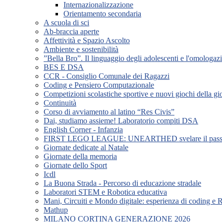
Internazionalizzazione
Orientamento secondaria
A scuola di sci
Ab-braccia aperte
Affettività e Spazio Ascolto
Ambiente e sostenibilità
”Bella Bro”. Il linguaggio degli adolescenti e l'omologa
BES E DSA
CCR - Consiglio Comunale dei Ragazzi
Coding e Pensiero Computazionale
Competizioni scolastiche sportive e nuovi giochi della g
Continuità
Corso di avviamento al latino “Res Civis”
Dai, studiamo assieme! Laboratorio compiti DSA
English Corner - Infanzia
FIRST LEGO LEAGUE: UNEARTHED svelare il passato, 
Giornate dedicate al Natale
Giornate della memoria
Giornate dello Sport
Icdl
La Buona Strada - Percorso di educazione stradale
Laboratori STEM e Robotica educativa
Mani, Circuiti e Mondo digitale: esperienza di codin
Mathup
MILANO CORTINA GENERAZIONE 2026