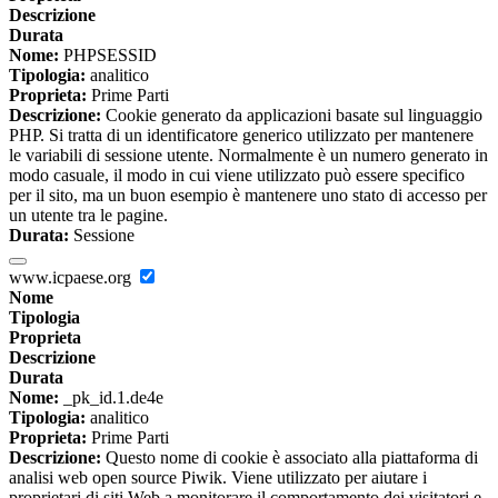
Descrizione
Durata
Nome:
PHPSESSID
Tipologia:
analitico
Proprieta:
Prime Parti
Descrizione:
Cookie generato da applicazioni basate sul linguaggio
PHP. Si tratta di un identificatore generico utilizzato per mantenere
le variabili di sessione utente. Normalmente è un numero generato in
modo casuale, il modo in cui viene utilizzato può essere specifico
per il sito, ma un buon esempio è mantenere uno stato di accesso per
un utente tra le pagine.
Durata:
Sessione
www.icpaese.org
Nome
Tipologia
Proprieta
Descrizione
Durata
Nome:
_pk_id.1.de4e
Tipologia:
analitico
Proprieta:
Prime Parti
Descrizione:
Questo nome di cookie è associato alla piattaforma di
analisi web open source Piwik. Viene utilizzato per aiutare i
proprietari di siti Web a monitorare il comportamento dei visitatori e