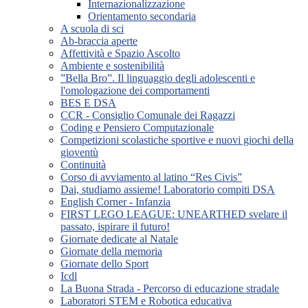
Internazionalizzazione
Orientamento secondaria
A scuola di sci
Ab-braccia aperte
Affettività e Spazio Ascolto
Ambiente e sostenibilità
”Bella Bro”. Il linguaggio degli adolescenti e
l'omologazione dei comportamenti
BES E DSA
CCR - Consiglio Comunale dei Ragazzi
Coding e Pensiero Computazionale
Competizioni scolastiche sportive e nuovi giochi della
gioventù
Continuità
Corso di avviamento al latino “Res Civis”
Dai, studiamo assieme! Laboratorio compiti DSA
English Corner - Infanzia
FIRST LEGO LEAGUE: UNEARTHED svelare il
passato, ispirare il futuro!
Giornate dedicate al Natale
Giornate della memoria
Giornate dello Sport
Icdl
La Buona Strada - Percorso di educazione stradale
Laboratori STEM e Robotica educativa