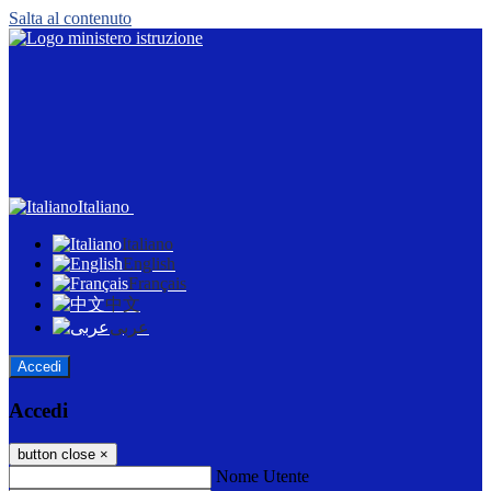
Salta al contenuto
Italiano
Italiano
English
Français
中文
عربى
Accedi
Accedi
button close
×
Nome Utente