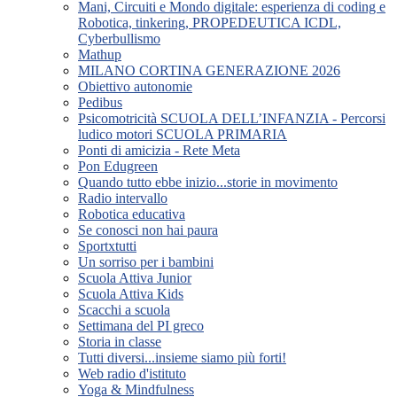
Mani, Circuiti e Mondo digitale: esperienza di coding e
Robotica, tinkering, PROPEDEUTICA ICDL,
Cyberbullismo
Mathup
MILANO CORTINA GENERAZIONE 2026
Obiettivo autonomie
Pedibus
Psicomotricità SCUOLA DELL’INFANZIA - Percorsi
ludico motori SCUOLA PRIMARIA
Ponti di amicizia - Rete Meta
Pon Edugreen
Quando tutto ebbe inizio...storie in movimento
Radio intervallo
Robotica educativa
Se conosci non hai paura
Sportxtutti
Un sorriso per i bambini
Scuola Attiva Junior
Scuola Attiva Kids
Scacchi a scuola
Settimana del PI greco
Storia in classe
Tutti diversi...insieme siamo più forti!
Web radio d'istituto
Yoga & Mindfulness