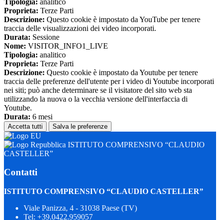
Tipologia:
analitico
Proprieta:
Terze Parti
Descrizione:
Questo cookie è impostato da YouTube per tenere
traccia delle visualizzazioni dei video incorporati.
Durata:
Sessione
Nome:
VISITOR_INFO1_LIVE
Tipologia:
analitico
Proprieta:
Terze Parti
Descrizione:
Questo cookie è impostato da Youtube per tenere
traccia delle preferenze dell'utente per i video di Youtube incorporati
nei siti; può anche determinare se il visitatore del sito web sta
utilizzando la nuova o la vecchia versione dell'interfaccia di
Youtube.
Durata:
6 mesi
Accetta tutti
Salva le preferenze
ISTITUTO COMPRENSIVO “CLAUDIO
CASTELLER”
Contatti
ISTITUTO COMPRENSIVO “CLAUDIO CASTELLER”
Viale Panizza, 4 - 31038 Paese (TV)
Tel:
+39.0422.959057