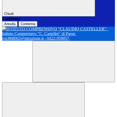
Chiudi
Conferma
Annulla
Conferma
Istituto Comprensivo "C. Casteller" di Paese
tvic868002@istruzione.it - 0422-959057