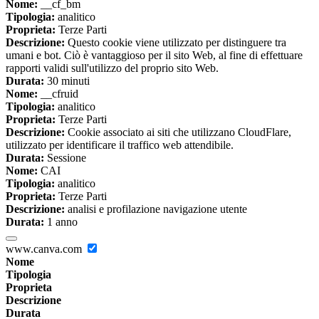
Nome:
__cf_bm
Tipologia:
analitico
Proprieta:
Terze Parti
Descrizione:
Questo cookie viene utilizzato per distinguere tra
umani e bot. Ciò è vantaggioso per il sito Web, al fine di effettuare
rapporti validi sull'utilizzo del proprio sito Web.
Durata:
30 minuti
Nome:
__cfruid
Tipologia:
analitico
Proprieta:
Terze Parti
Descrizione:
Cookie associato ai siti che utilizzano CloudFlare,
utilizzato per identificare il traffico web attendibile.
Durata:
Sessione
Nome:
CAI
Tipologia:
analitico
Proprieta:
Terze Parti
Descrizione:
analisi e profilazione navigazione utente
Durata:
1 anno
www.canva.com
Nome
Tipologia
Proprieta
Descrizione
Durata