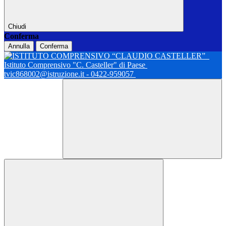
Chiudi
Conferma
Annulla
Conferma
Istituto Comprensivo "C. Casteller" di Paese
tvic868002@istruzione.it - 0422-959057