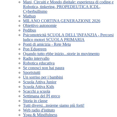
Mani, Circuiti e Mondo digitale: esperienza di coding e
Robotica, tinkering, PROPEDEUTICA ICDL,
Cyberbullismo
Mathup
MILANO CORTINA GENERAZIONE 2026
Obiettivo autonomie
Pedibus
Psicomotricità SCUOLA DELL’INFANZIA - Percorsi
ludico motori SCUOLA PRIMARIA
Ponti di amicizia - Rete Meta
Pon Edugreen
Quando tutto ebbe inizio...storie in movimento
Radio intervallo
Robotica educativa
Se conosci non hai paura
Sportxtutti
Un sorriso per i bambini
Scuola Attiva Junior
Scuola Attiva Kids
Scacchi a scuola
Settimana del PI greco
Storia in classe
Tutti diversi...insieme siamo più forti!
Web radio d'istituto
Yoga & Mindfulness