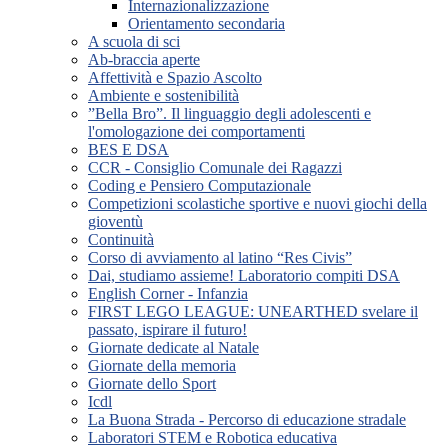
Internazionalizzazione
Orientamento secondaria
A scuola di sci
Ab-braccia aperte
Affettività e Spazio Ascolto
Ambiente e sostenibilità
”Bella Bro”. Il linguaggio degli adolescenti e
l'omologazione dei comportamenti
BES E DSA
CCR - Consiglio Comunale dei Ragazzi
Coding e Pensiero Computazionale
Competizioni scolastiche sportive e nuovi giochi della
gioventù
Continuità
Corso di avviamento al latino “Res Civis”
Dai, studiamo assieme! Laboratorio compiti DSA
English Corner - Infanzia
FIRST LEGO LEAGUE: UNEARTHED svelare il
passato, ispirare il futuro!
Giornate dedicate al Natale
Giornate della memoria
Giornate dello Sport
Icdl
La Buona Strada - Percorso di educazione stradale
Laboratori STEM e Robotica educativa