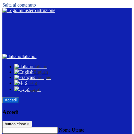
Salta al contenuto
Italiano
Italiano
English
Français
中文
عربى
Accedi
Accedi
button close
×
Nome Utente