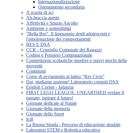
Internazionalizzazione
Orientamento secondaria
A scuola di sci
Ab-braccia aperte
Affettività e Spazio Ascolto
Ambiente e sostenibilità
”Bella Bro”. Il linguaggio degli adolescenti e
l'omologazione dei comportamenti
BES E DSA
CCR - Consiglio Comunale dei Ragazzi
Coding e Pensiero Computazionale
Competizioni scolastiche sportive e nuovi giochi della
gioventù
Continuità
Corso di avviamento al latino “Res Civis”
Dai, studiamo assieme! Laboratorio compiti DSA
English Corner - Infanzia
FIRST LEGO LEAGUE: UNEARTHED svelare il
passato, ispirare il futuro!
Giornate dedicate al Natale
Giornate della memoria
Giornate dello Sport
Icdl
La Buona Strada - Percorso di educazione stradale
Laboratori STEM e Robotica educativa