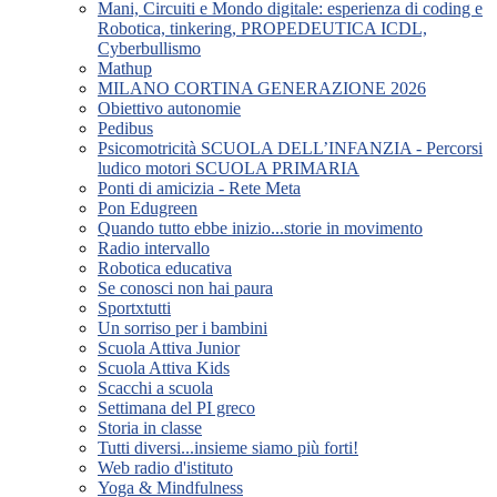
Mani, Circuiti e Mondo digitale: esperienza di coding e
Robotica, tinkering, PROPEDEUTICA ICDL,
Cyberbullismo
Mathup
MILANO CORTINA GENERAZIONE 2026
Obiettivo autonomie
Pedibus
Psicomotricità SCUOLA DELL’INFANZIA - Percorsi
ludico motori SCUOLA PRIMARIA
Ponti di amicizia - Rete Meta
Pon Edugreen
Quando tutto ebbe inizio...storie in movimento
Radio intervallo
Robotica educativa
Se conosci non hai paura
Sportxtutti
Un sorriso per i bambini
Scuola Attiva Junior
Scuola Attiva Kids
Scacchi a scuola
Settimana del PI greco
Storia in classe
Tutti diversi...insieme siamo più forti!
Web radio d'istituto
Yoga & Mindfulness