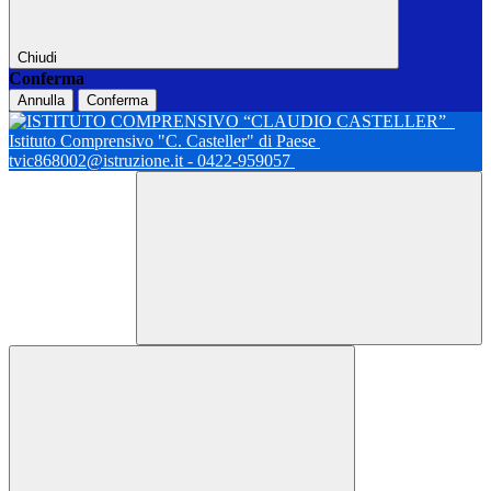
Chiudi
Conferma
Annulla
Conferma
Istituto Comprensivo "C. Casteller" di Paese
tvic868002@istruzione.it - 0422-959057