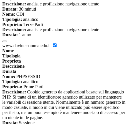
Descrizione:
analisi e profilazione navigazione utente
Durata:
30 minuti
Nome:
CDI
Tipologia:
analitico
Proprieta:
Terze Parti
Descrizione:
analisi e profilazione navigazione utente
Durata:
1 anno
www.davincisomma.edu.it
Nome
Tipologia
Proprieta
Descrizione
Durata
Nome:
PHPSESSID
Tipologia:
analitico
Proprieta:
Prime Parti
Descrizione:
Cookie generato da applicazioni basate sul linguaggio
PHP. Si tratta di un identificatore generico utilizzato per mantenere
le variabili di sessione utente. Normalmente è un numero generato in
modo casuale, il modo in cui viene utilizzato può essere specifico
per il sito, ma un buon esempio è mantenere uno stato di accesso per
un utente tra le pagine.
Durata:
Sessione