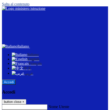
Salta al contenuto
Italiano
Italiano
English
Français
中文
عربى
Accedi
Accedi
button close
×
Nome Utente