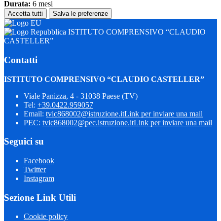
Durata:
6 mesi
Accetta tutti
Salva le preferenze
ISTITUTO COMPRENSIVO “CLAUDIO
CASTELLER”
Contatti
ISTITUTO COMPRENSIVO “CLAUDIO CASTELLER”
Viale Panizza, 4 - 31038 Paese (TV)
Tel:
+39.0422.959057
Email:
tvic868002@istruzione.it
Link per inviare una mail
PEC:
tvic868002@pec.istruzione.it
Link per inviare una mail
Seguici su
Facebook
Twitter
Instagram
Sezione Link Utili
Cookie policy